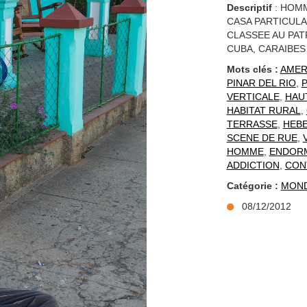
Descriptif
: HOMM
CASA PARTICULA
CLASSEE AU PAT
CUBA, CARAIBES
Mots clés :
AMER
PINAR DEL RIO
,
P
VERTICALE
,
HAU
HABITAT RURAL
,
TERRASSE
,
HEB
SCENE DE RUE
,
HOMME
,
ENDOR
ADDICTION
,
CON
Catégorie :
MON
08/12/2012