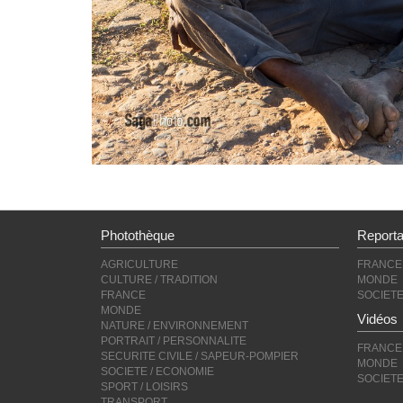
Photothèque
Report
AGRICULTURE
FRANCE
CULTURE / TRADITION
MONDE
FRANCE
SOCIET
MONDE
Vidéos
NATURE / ENVIRONNEMENT
PORTRAIT / PERSONNALITE
FRANCE
SECURITE CIVILE / SAPEUR-POMPIER
MONDE
SOCIETE / ECONOMIE
SOCIET
SPORT / LOISIRS
TRANSPORT