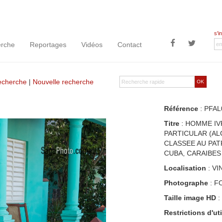
s'i
rche
Reportages
Vidéos
Contact
recherche
|
Nouvelle recherche
OK
Référence
: PFAL
Titre
: HOMME IV
PARTICULAR (AL
CLASSEE AU PAT
CUBA, CARAIBES
Localisation
: VI
Photographe
: F
Taille image HD
:
Restrictions d'uti