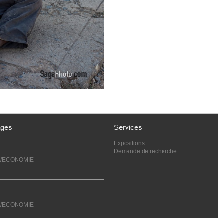
ages
Services
Expositions
Demande de recherche
E/ECONOMIE
E/ECONOMIE