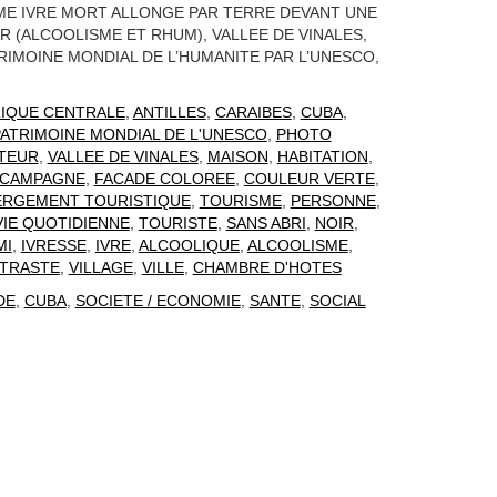
E IVRE MORT ALLONGE PAR TERRE DEVANT UNE
R (ALCOOLISME ET RHUM), VALLEE DE VINALES,
RIMOINE MONDIAL DE L’HUMANITE PAR L’UNESCO,
IQUE CENTRALE
,
ANTILLES
,
CARAIBES
,
CUBA
,
ATRIMOINE MONDIAL DE L'UNESCO
,
PHOTO
TEUR
,
VALLEE DE VINALES
,
MAISON
,
HABITATION
,
CAMPAGNE
,
FACADE COLOREE
,
COULEUR VERTE
,
ERGEMENT TOURISTIQUE
,
TOURISME
,
PERSONNE
,
VIE QUOTIDIENNE
,
TOURISTE
,
SANS ABRI
,
NOIR
,
MI
,
IVRESSE
,
IVRE
,
ALCOOLIQUE
,
ALCOOLISME
,
TRASTE
,
VILLAGE
,
VILLE
,
CHAMBRE D'HOTES
DE
,
CUBA
,
SOCIETE / ECONOMIE
,
SANTE
,
SOCIAL