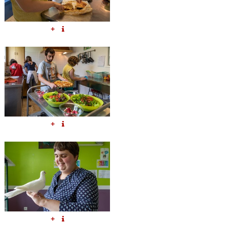
+
+
+