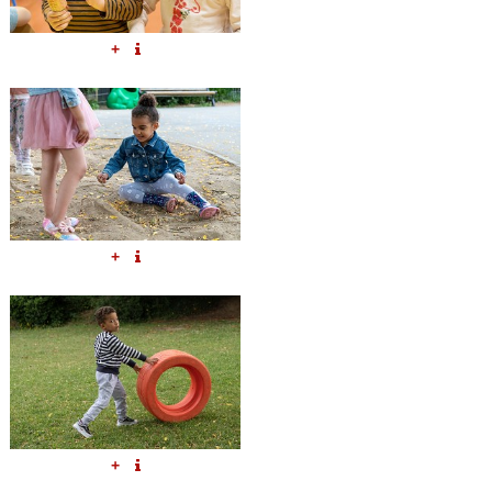
+
+
+