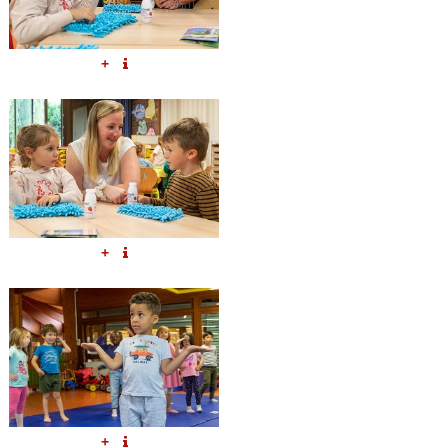
+
+
+