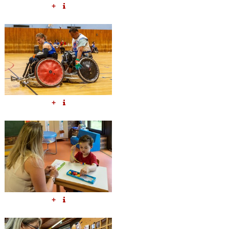
+
+
+