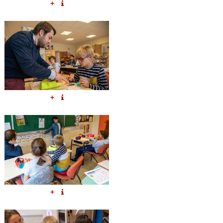
+
+
+