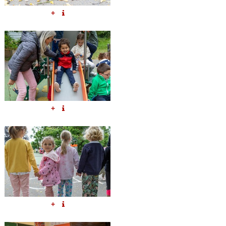
+
+
+