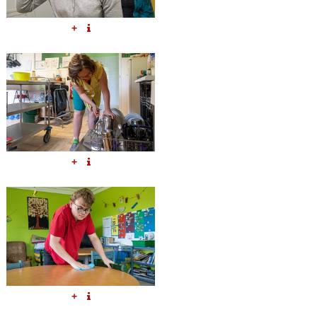
+
+
+