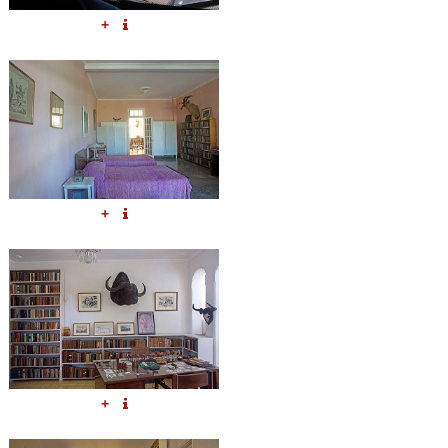
+
+
+