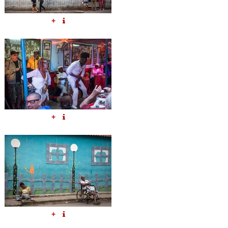
+
+
+