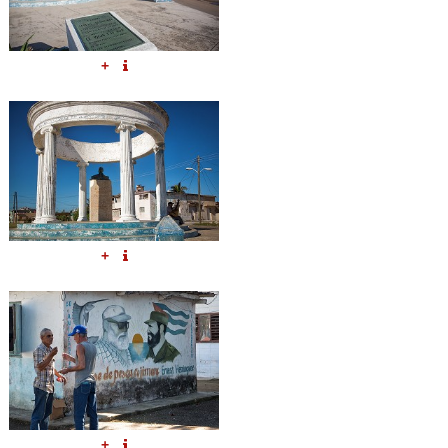
+
+
+