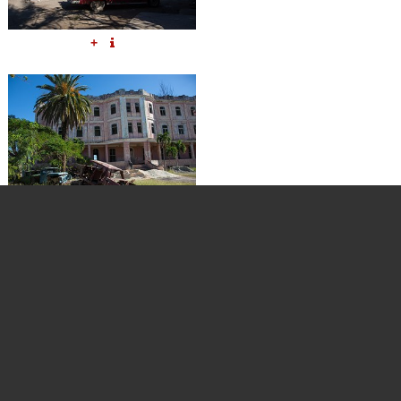
+
+
+