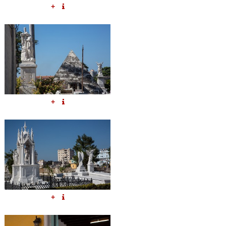
+
+
+