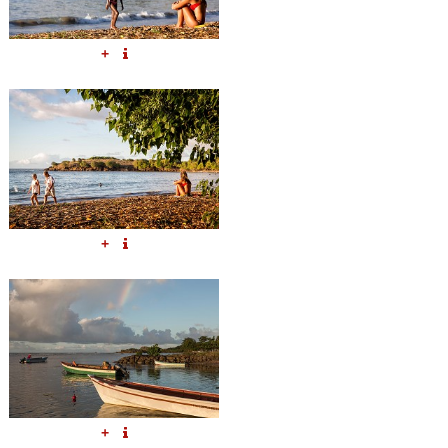
+
+
+