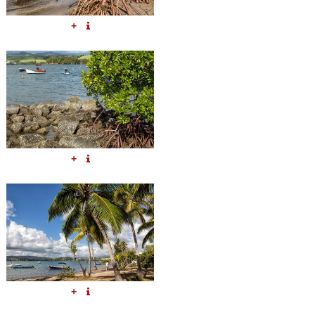
+
+
+