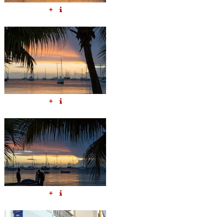
+
+
+