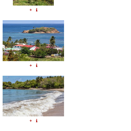
+
+
+