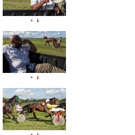
+
+
+