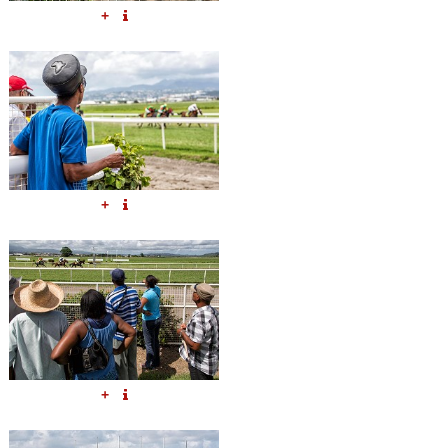
+
+
+