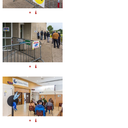
+
+
+