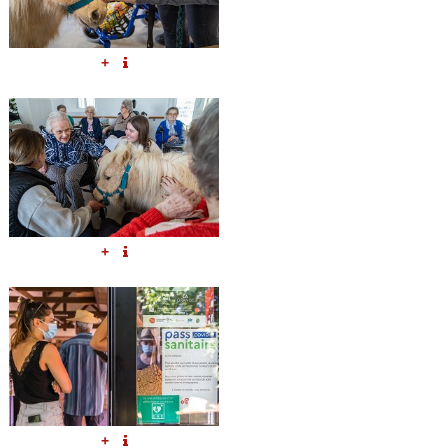
+
+
+