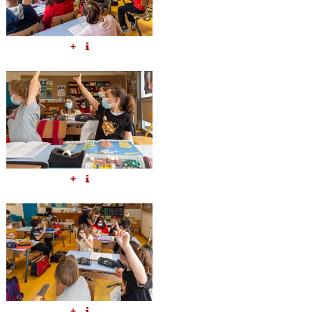
+
+
+