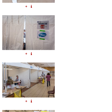
+
+
+