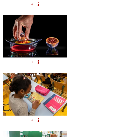
+
+
+