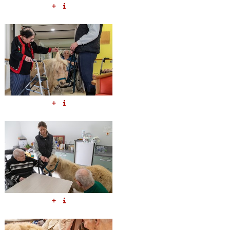
+
+
+