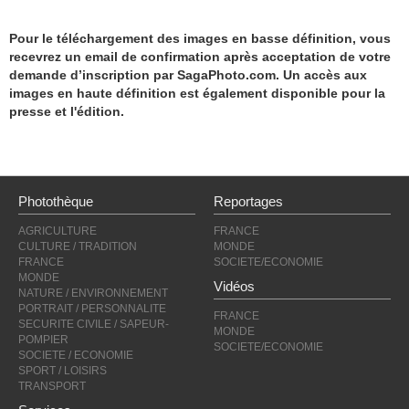
Pour le téléchargement des images en basse définition, vous
recevrez un email de confirmation après acceptation de votre
demande d’inscription par SagaPhoto.com. Un accès aux
images en haute définition est également disponible pour la
presse et l'édition.
Photothèque
Reportages
AGRICULTURE
FRANCE
CULTURE / TRADITION
MONDE
FRANCE
SOCIETE/ECONOMIE
MONDE
Vidéos
NATURE / ENVIRONNEMENT
PORTRAIT / PERSONNALITE
FRANCE
SECURITE CIVILE / SAPEUR-
MONDE
POMPIER
SOCIETE/ECONOMIE
SOCIETE / ECONOMIE
SPORT / LOISIRS
TRANSPORT