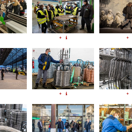
+
+
+
+