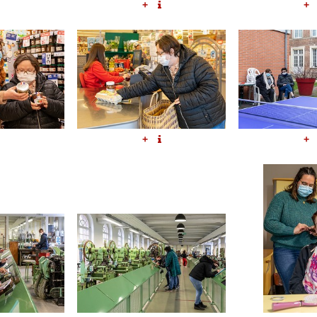
+
+
+
+