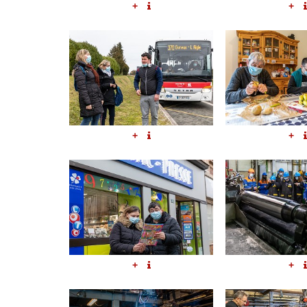
+
+
+
+
+
+