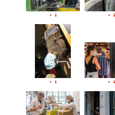
+
+
+
+