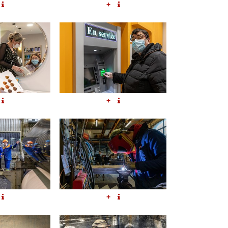
+
+
+