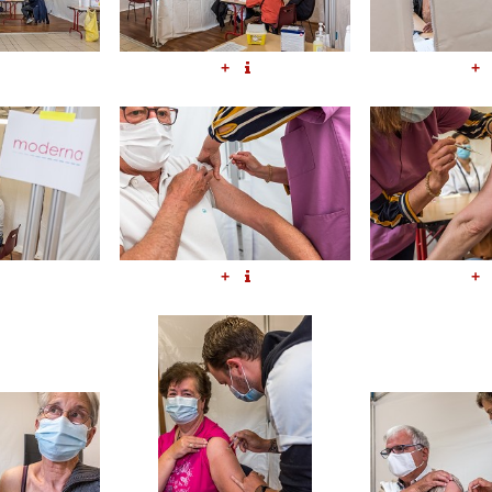
+
+
+
+