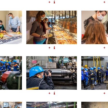
+
+
+
+
+
+