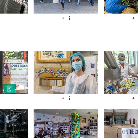
+
+
+
+