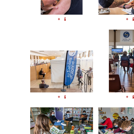
+
+
+
+