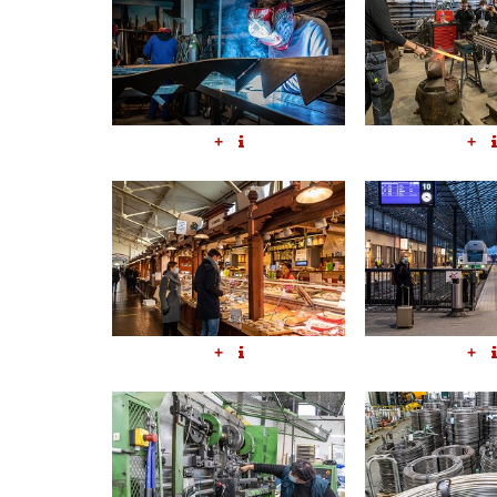
+
+
+
+