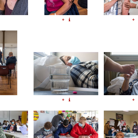
+
+
+
+