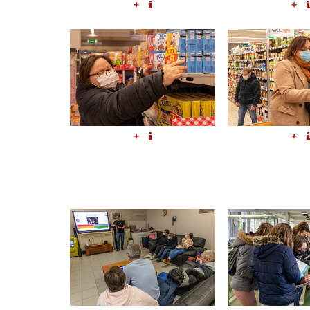
+
+
+
+