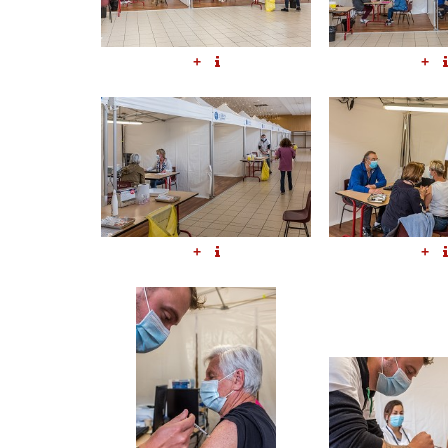
+
+
+
+