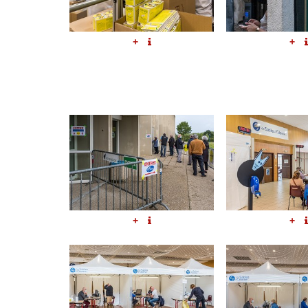
+
+
+
+