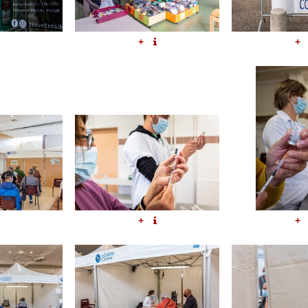
+
+
+
+