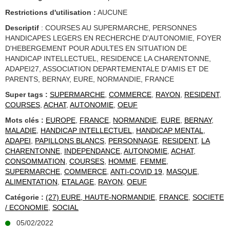
Restrictions d'utilisation :
AUCUNE
Descriptif
: COURSES AU SUPERMARCHE, PERSONNES
HANDICAPES LEGERS EN RECHERCHE D'AUTONOMIE, FOYER
D'HEBERGEMENT POUR ADULTES EN SITUATION DE
HANDICAP INTELLECTUEL, RESIDENCE LA CHARENTONNE,
ADAPEI27, ASSOCIATION DEPARTEMENTALE D'AMIS ET DE
PARENTS, BERNAY, EURE, NORMANDIE, FRANCE
Super tags :
SUPERMARCHE
,
COMMERCE
,
RAYON
,
RESIDENT
,
COURSES
,
ACHAT
,
AUTONOMIE
,
OEUF
Mots clés :
EUROPE
,
FRANCE
,
NORMANDIE
,
EURE
,
BERNAY
,
MALADIE
,
HANDICAP INTELLECTUEL
,
HANDICAP MENTAL
,
ADAPEI
,
PAPILLONS BLANCS
,
PERSONNAGE
,
RESIDENT
,
LA
CHARENTONNE
,
INDEPENDANCE
,
AUTONOMIE
,
ACHAT
,
CONSOMMATION
,
COURSES
,
HOMME
,
FEMME
,
SUPERMARCHE
,
COMMERCE
,
ANTI-COVID 19
,
MASQUE
,
ALIMENTATION
,
ETALAGE
,
RAYON
,
OEUF
Catégorie :
(27) EURE, HAUTE-NORMANDIE
,
FRANCE
,
SOCIETE
/ ECONOMIE
,
SOCIAL
05/02/2022