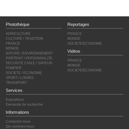
Photothèque
Reportages
AGRICULTURE
FRANCE
CULTURE / TRADITION
MONDE
FRANCE
SOCIETE/ECONOMIE
MONDE
Vidéos
NATURE / ENVIRONNEMENT
PORTRAIT / PERSONNALITE
FRANCE
SECURITE CIVILE / SAPEUR-
MONDE
POMPIER
SOCIETE/ECONOMIE
SOCIETE / ECONOMIE
SPORT / LOISIRS
TRANSPORT
Services
Expositions
Demande de recherche
Informations
Contactez-nous
Qui sommes-nous