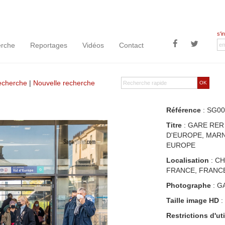
s'i
rche
Reportages
Vidéos
Contact
recherche
|
Nouvelle recherche
OK
Référence
: SG00
Titre
: GARE RER 
D'EUROPE, MARNE
EUROPE
Localisation
: CH
FRANCE, FRANC
Photographe
: G
Taille image HD
:
Restrictions d'uti