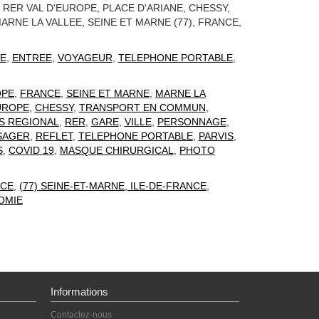
 RER VAL D'EUROPE, PLACE D'ARIANE, CHESSY,
ARNE LA VALLEE, SEINE ET MARNE (77), FRANCE,
E
,
ENTREE
,
VOYAGEUR
,
TELEPHONE PORTABLE
,
OPE
,
FRANCE
,
SEINE ET MARNE
,
MARNE LA
UROPE
,
CHESSY
,
TRANSPORT EN COMMUN
,
S REGIONAL
,
RER
,
GARE
,
VILLE
,
PERSONNAGE
,
SAGER
,
REFLET
,
TELEPHONE PORTABLE
,
PARVIS
,
S
,
COVID 19
,
MASQUE CHIRURGICAL
,
PHOTO
CE
,
(77) SEINE-ET-MARNE, ILE-DE-FRANCE
,
OMIE
Informations
Contactez-nous