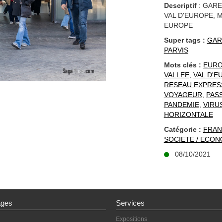
Descriptif
: GARE
VAL D'EUROPE, M
EUROPE
Super tags :
GAR
PARVIS
Mots clés :
EUR
VALLEE
,
VAL D'E
RESEAU EXPRES
VOYAGEUR
,
PAS
PANDEMIE
,
VIRU
HORIZONTALE
Catégorie :
FRAN
SOCIETE / ECON
08/10/2021
ages
Services
Expositions