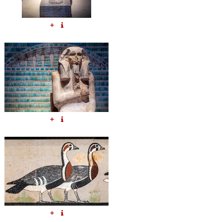
+
+
+