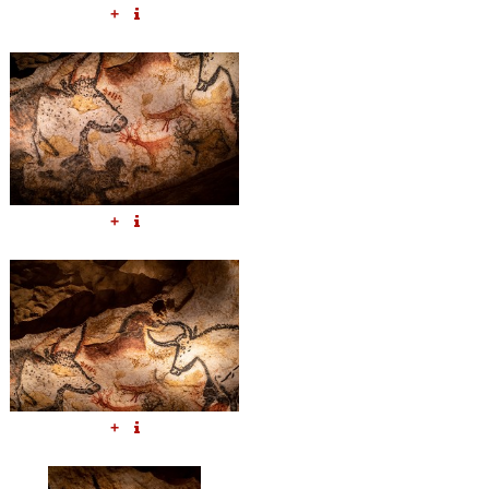
+
+
+