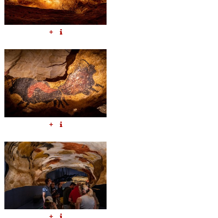
+
+
+