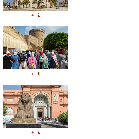
+
+
+