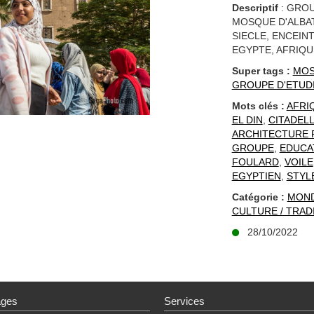
Descriptif
: GROU
MOSQUE D'ALBAT
SIECLE, ENCEINT
EGYPTE, AFRIQU
Super tags :
MOS
GROUPE D'ETUD
Mots clés :
AFRI
EL DIN
,
CITADELL
ARCHITECTURE 
GROUPE
,
EDUCA
FOULARD
,
VOILE
EGYPTIEN
,
STYL
Catégorie :
MON
CULTURE / TRAD
28/10/2022
ages
Services