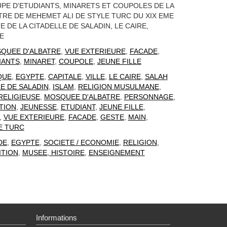
PE D'ETUDIANTS, MINARETS ET COUPOLES DE LA
RE DE MEHEMET ALI DE STYLE TURC DU XIX EME
E DE LA CITADELLE DE SALADIN, LE CAIRE,
E
QUEE D'ALBATRE
,
VUE EXTERIEURE
,
FACADE
,
IANTS
,
MINARET
,
COUPOLE
,
JEUNE FILLE
QUE
,
EGYPTE
,
CAPITALE
,
VILLE
,
LE CAIRE
,
SALAH
E DE SALADIN
,
ISLAM
,
RELIGION MUSULMANE
,
RELIGIEUSE
,
MOSQUEE D'ALBATRE
,
PERSONNAGE
,
TION
,
JEUNESSE
,
ETUDIANT
,
JEUNE FILLE
,
,
VUE EXTERIEURE
,
FACADE
,
GESTE
,
MAIN
,
E TURC
DE
,
EGYPTE
,
SOCIETE / ECONOMIE
,
RELIGION
,
ITION
,
MUSEE, HISTOIRE
,
ENSEIGNEMENT
Informations