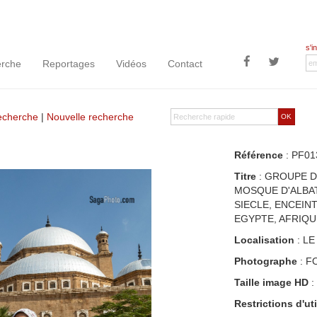
s'i
rche
Reportages
Vidéos
Contact
recherche
|
Nouvelle recherche
OK
Référence
: PF01
Titre
: GROUPE D
MOSQUE D'ALBAT
SIECLE, ENCEINT
EGYPTE, AFRIQU
Localisation
: LE
Photographe
: F
Taille image HD
:
Restrictions d'uti