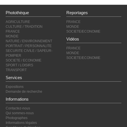
Photothèque
Reportages
AGRICULTURE
FRANCE
CULTURE / TRADITION
MONDE
FRANCE
SOCIETE/ECONOMIE
MONDE
Vidéos
NATURE / ENVIRONNEMENT
PORTRAIT / PERSONNALITE
FRANCE
SECURITE CIVILE / SAPEUR-
MONDE
POMPIER
SOCIETE/ECONOMIE
SOCIETE / ECONOMIE
SPORT / LOISIRS
TRANSPORT
Services
Expositions
Demande de recherche
Informations
Contactez-nous
Qui sommes-nous
Photographes
Informations légales