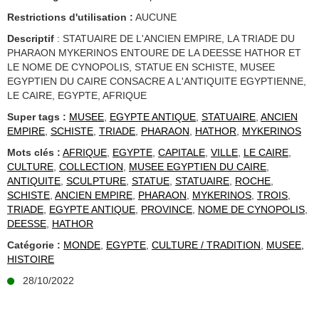
Restrictions d'utilisation :
AUCUNE
Descriptif
: STATUAIRE DE L'ANCIEN EMPIRE, LA TRIADE DU
PHARAON MYKERINOS ENTOURE DE LA DEESSE HATHOR ET
LE NOME DE CYNOPOLIS, STATUE EN SCHISTE, MUSEE
EGYPTIEN DU CAIRE CONSACRE A L'ANTIQUITE EGYPTIENNE,
LE CAIRE, EGYPTE, AFRIQUE
Super tags :
MUSEE
,
EGYPTE ANTIQUE
,
STATUAIRE
,
ANCIEN
EMPIRE
,
SCHISTE
,
TRIADE
,
PHARAON
,
HATHOR
,
MYKERINOS
Mots clés :
AFRIQUE
,
EGYPTE
,
CAPITALE
,
VILLE
,
LE CAIRE
,
CULTURE
,
COLLECTION
,
MUSEE EGYPTIEN DU CAIRE
,
ANTIQUITE
,
SCULPTURE
,
STATUE
,
STATUAIRE
,
ROCHE
,
SCHISTE
,
ANCIEN EMPIRE
,
PHARAON
,
MYKERINOS
,
TROIS
,
TRIADE
,
EGYPTE ANTIQUE
,
PROVINCE
,
NOME DE CYNOPOLIS
,
DEESSE
,
HATHOR
Catégorie :
MONDE
,
EGYPTE
,
CULTURE / TRADITION
,
MUSEE,
HISTOIRE
28/10/2022