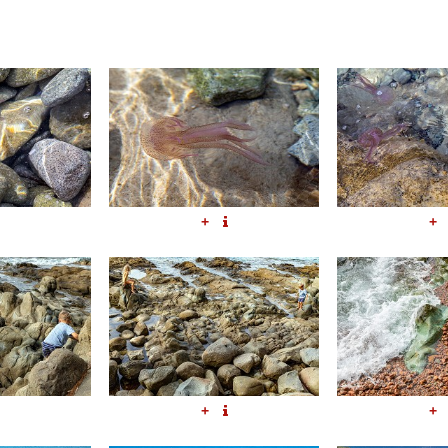
+
+
+
+