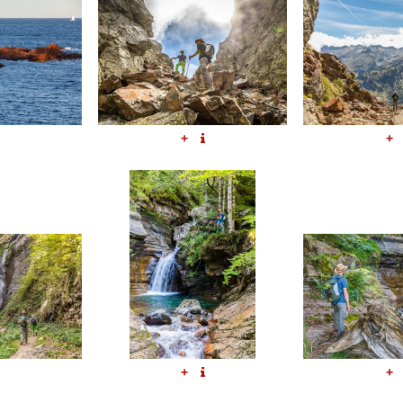
+
+
+
+