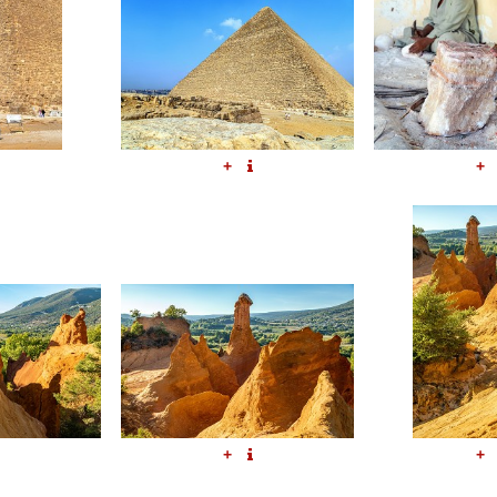
+
+
+
+