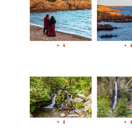
+
+
+
+