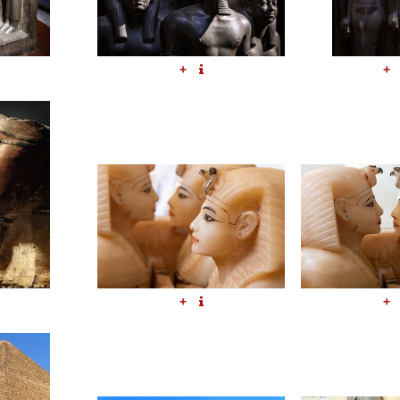
+
+
+
+