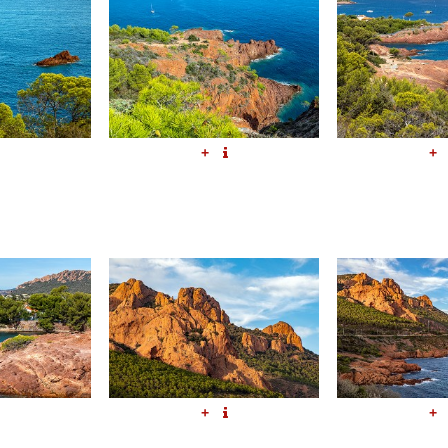
+
+
+
+