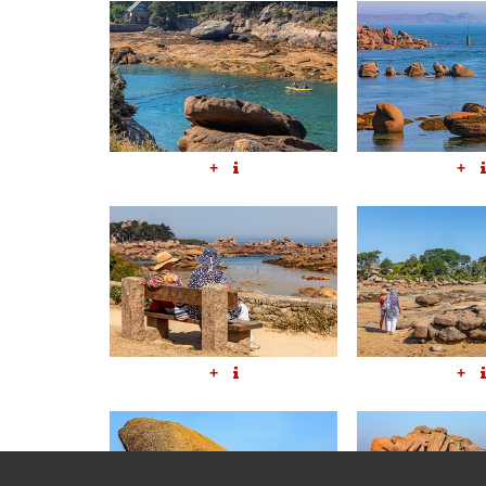
+
+
+
+