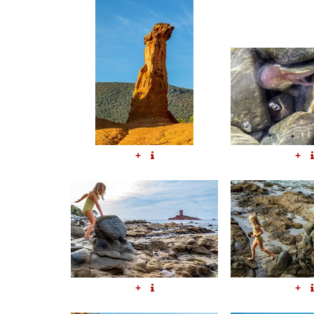
+
+
+
+