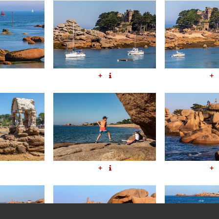
+
+
+
+