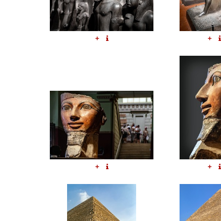
+
+
+
+