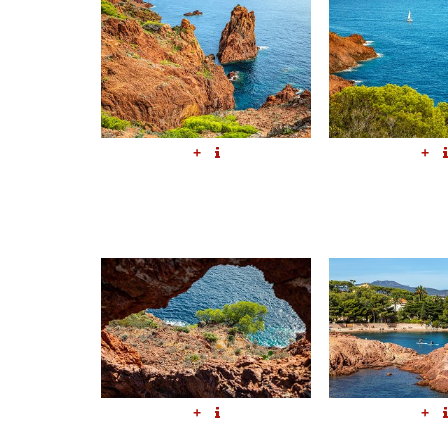
+
+
+
+