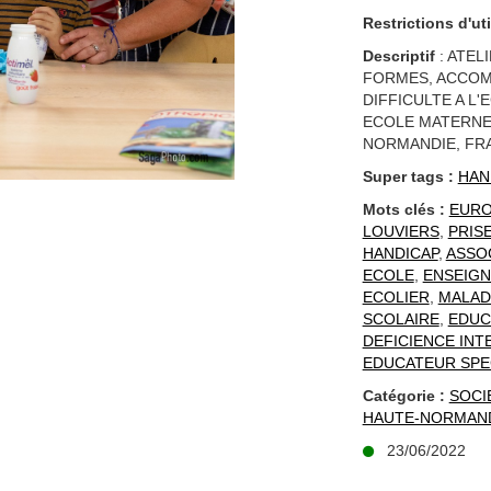
Restrictions d'uti
Descriptif
: ATEL
FORMES, ACCOM
DIFFICULTE A L
ECOLE MATERNE
NORMANDIE, FR
Super tags :
HAN
Mots clés :
EUR
LOUVIERS
,
PRIS
HANDICAP
,
ASSO
ECOLE
,
ENSEIG
ECOLIER
,
MALAD
SCOLAIRE
,
EDUC
DEFICIENCE INT
EDUCATEUR SPE
Catégorie :
SOCI
HAUTE-NORMAN
23/06/2022