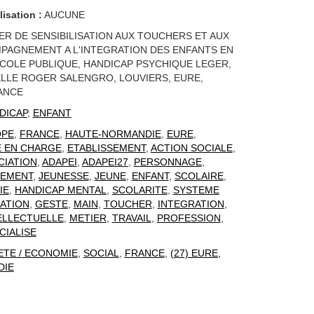
lisation :
AUCUNE
IER DE SENSIBILISATION AUX TOUCHERS ET AUX
PAGNEMENT A L'INTEGRATION DES ENFANTS EN
'ECOLE PUBLIQUE, HANDICAP PSYCHIQUE LEGER,
LLE ROGER SALENGRO, LOUVIERS, EURE,
ANCE
DICAP
,
ENFANT
OPE
,
FRANCE
,
HAUTE-NORMANDIE
,
EURE
,
E EN CHARGE
,
ETABLISSEMENT
,
ACTION SOCIALE
,
CIATION
,
ADAPEI
,
ADAPEI27
,
PERSONNAGE
,
NEMENT
,
JEUNESSE
,
JEUNE
,
ENFANT
,
SCOLAIRE
,
IE
,
HANDICAP MENTAL
,
SCOLARITE
,
SYSTEME
ATION
,
GESTE
,
MAIN
,
TOUCHER
,
INTEGRATION
,
ELLECTUELLE
,
METIER
,
TRAVAIL
,
PROFESSION
,
CIALISE
ETE / ECONOMIE
,
SOCIAL
,
FRANCE
,
(27) EURE,
DIE