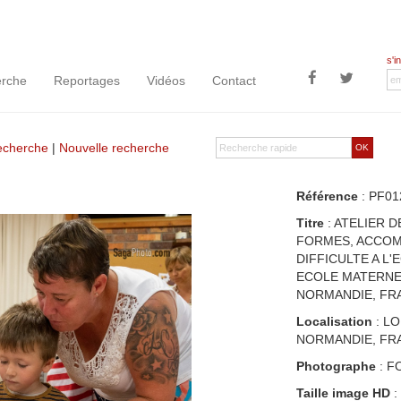
s'i
rche
Reportages
Vidéos
Contact
recherche
|
Nouvelle recherche
OK
Référence
: PF01
Titre
: ATELIER 
FORMES, ACCOM
DIFFICULTE A L
ECOLE MATERNE
NORMANDIE, FR
Localisation
: LO
NORMANDIE, FR
Photographe
: F
Taille image HD
: