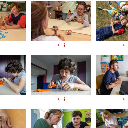
+
+
+
+