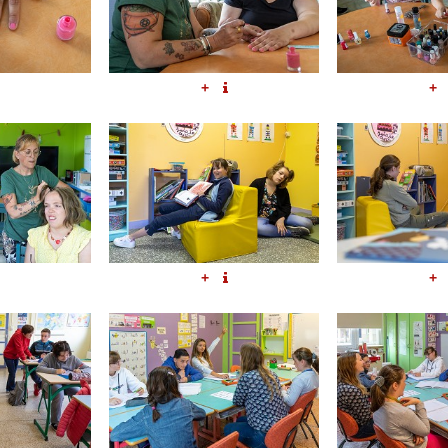
+
+
+
+