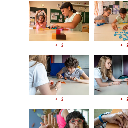
+
+
+
+