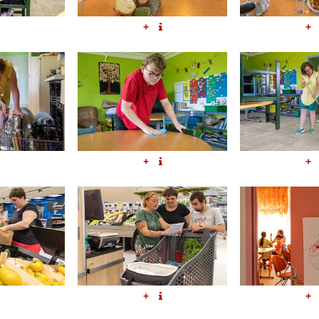
+
+
+
+
+
+