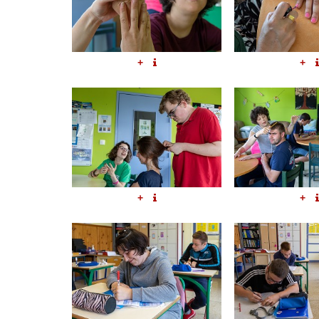
+
+
+
+