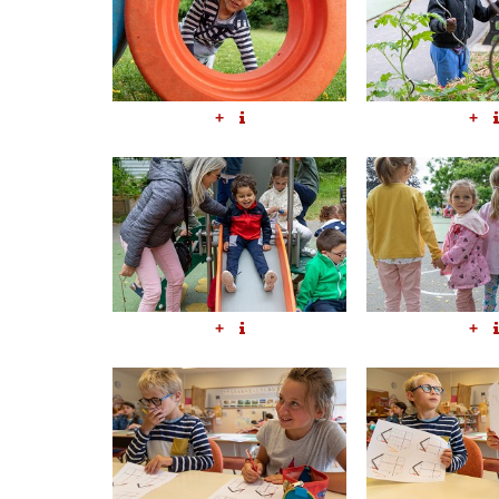
+
+
+
+