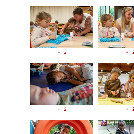
+
+
+
+