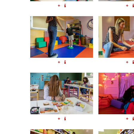
+
+
+
+
+
+