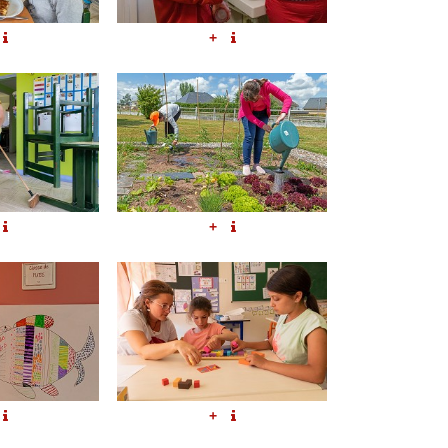
+
+
+