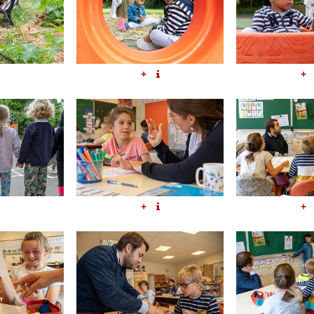
+
+
+
+