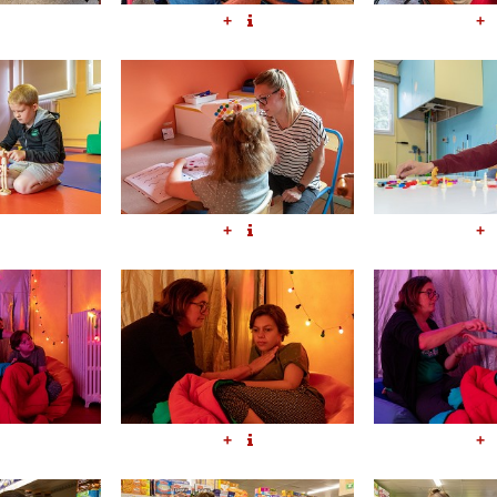
+
+
+
+
+
+