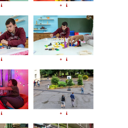
+
+
+