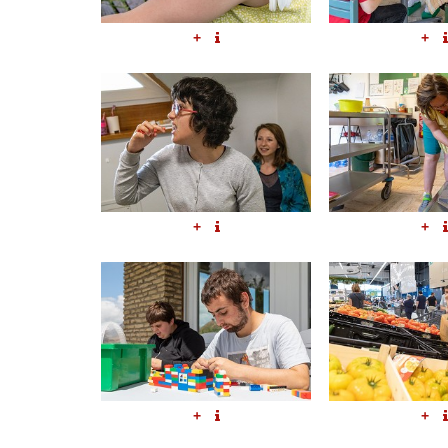
+
+
+
+
+
+