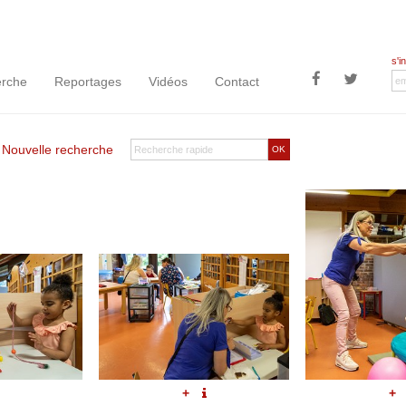
s'i
rche
Reportages
Vidéos
Contact
|
Nouvelle recherche
OK
+
+