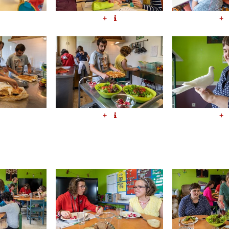
+
+
+
+