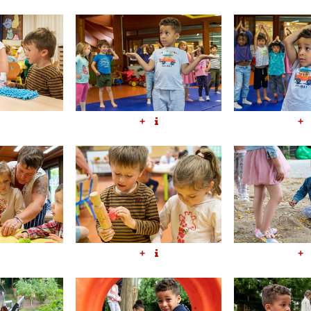
+
+
+
+