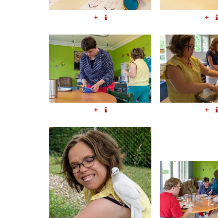
+
+
+
+