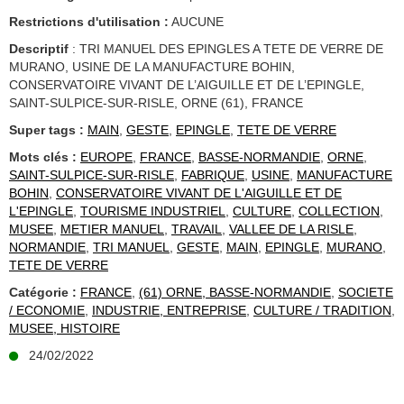
Restrictions d'utilisation :
AUCUNE
Descriptif
: TRI MANUEL DES EPINGLES A TETE DE VERRE DE
MURANO, USINE DE LA MANUFACTURE BOHIN,
CONSERVATOIRE VIVANT DE L’AIGUILLE ET DE L’EPINGLE,
SAINT-SULPICE-SUR-RISLE, ORNE (61), FRANCE
Super tags :
MAIN
,
GESTE
,
EPINGLE
,
TETE DE VERRE
Mots clés :
EUROPE
,
FRANCE
,
BASSE-NORMANDIE
,
ORNE
,
SAINT-SULPICE-SUR-RISLE
,
FABRIQUE
,
USINE
,
MANUFACTURE
BOHIN
,
CONSERVATOIRE VIVANT DE L'AIGUILLE ET DE
L'EPINGLE
,
TOURISME INDUSTRIEL
,
CULTURE
,
COLLECTION
,
MUSEE
,
METIER MANUEL
,
TRAVAIL
,
VALLEE DE LA RISLE
,
NORMANDIE
,
TRI MANUEL
,
GESTE
,
MAIN
,
EPINGLE
,
MURANO
,
TETE DE VERRE
Catégorie :
FRANCE
,
(61) ORNE, BASSE-NORMANDIE
,
SOCIETE
/ ECONOMIE
,
INDUSTRIE, ENTREPRISE
,
CULTURE / TRADITION
,
MUSEE, HISTOIRE
24/02/2022