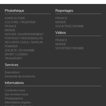
Photothèque
Reportages
AGRICULTURE
FRANCE
CULTURE / TRADITION
MONDE
FRANCE
SOCIETE/ECONOMIE
MONDE
Vidéos
NATURE / ENVIRONNEMENT
PORTRAIT / PERSONNALITE
FRANCE
SECURITE CIVILE / SAPEUR-
MONDE
POMPIER
SOCIETE/ECONOMIE
SOCIETE / ECONOMIE
SPORT / LOISIRS
TRANSPORT
Services
Expositions
Demande de recherche
Informations
Contactez-nous
Qui sommes-nous
Photographes
Informations légales