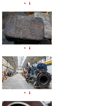
+
+
+