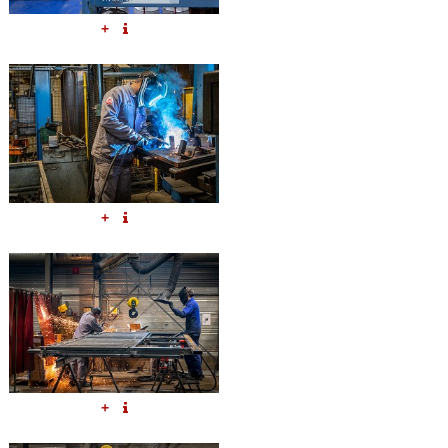
+
+
+