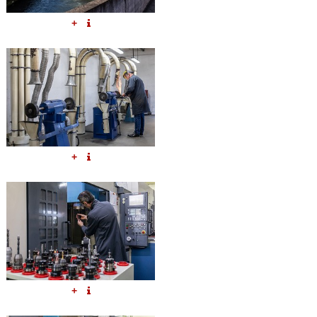
+
+
+