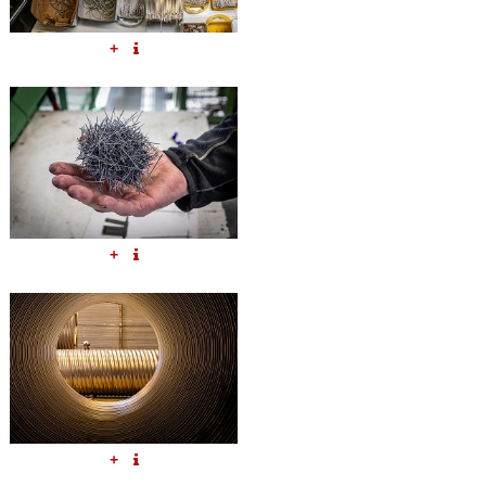
+
+
+