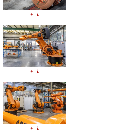
+
+
+