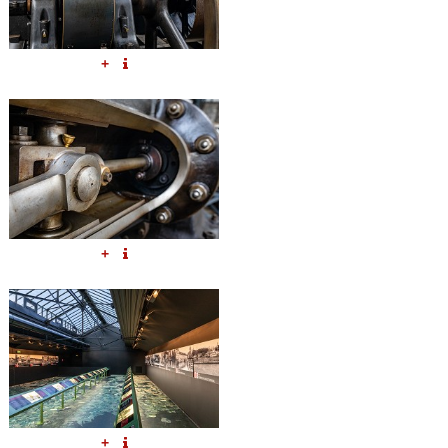
+
+
+