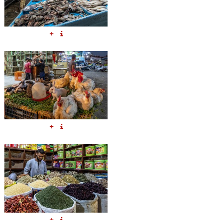
+
+
+