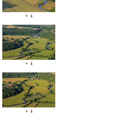
+
+
+