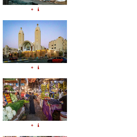
+
+
+