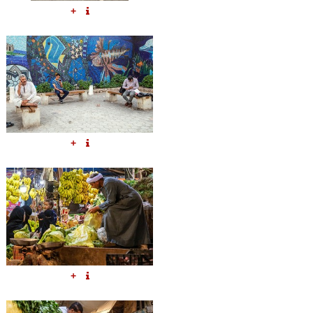
+
+
+