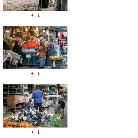
+
+
+