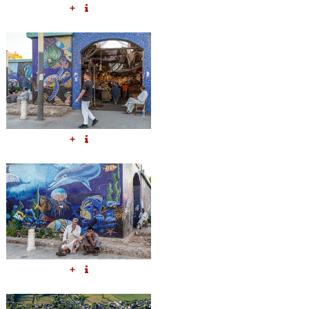
+
+
+