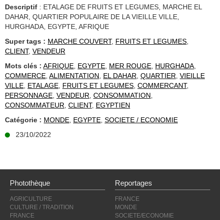
Descriptif
: ETALAGE DE FRUITS ET LEGUMES, MARCHE EL
DAHAR, QUARTIER POPULAIRE DE LA VIEILLE VILLE,
HURGHADA, EGYPTE, AFRIQUE
Super tags :
MARCHE COUVERT
,
FRUITS ET LEGUMES
,
CLIENT
,
VENDEUR
Mots clés :
AFRIQUE
,
EGYPTE
,
MER ROUGE
,
HURGHADA
,
COMMERCE
,
ALIMENTATION
,
EL DAHAR
,
QUARTIER
,
VIEILLE
VILLE
,
ETALAGE
,
FRUITS ET LEGUMES
,
COMMERCANT
,
PERSONNAGE
,
VENDEUR
,
CONSOMMATION
,
CONSOMMATEUR
,
CLIENT
,
EGYPTIEN
Catégorie :
MONDE
,
EGYPTE
,
SOCIETE / ECONOMIE
23/10/2022
Photothèque
Reportages
AGRICULTURE
FRANCE
CULTURE / TRADITION
MONDE
FRANCE
SOCIETE/ECONOMIE