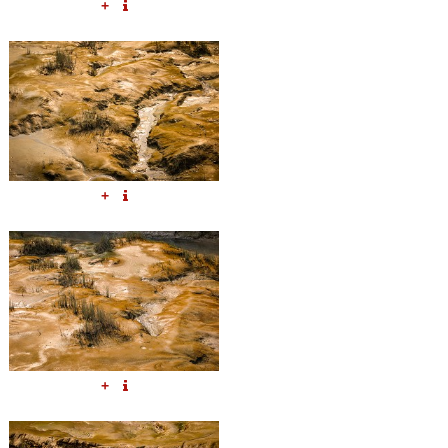
+
+
+