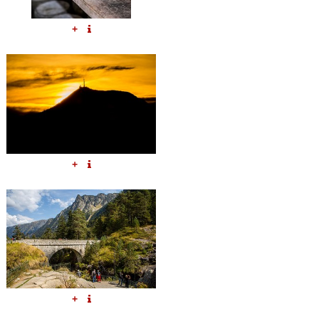
+
+
+