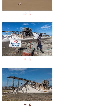
+
+
+