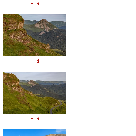
+
+
+