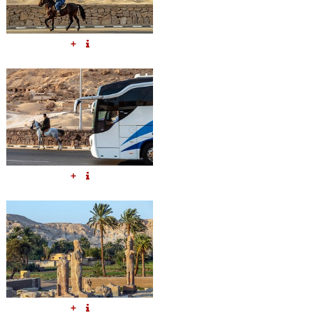
+
+
+