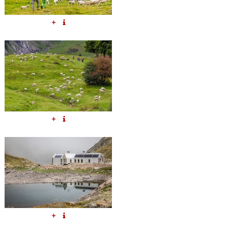
+
+
+