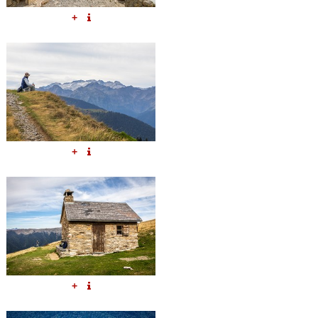
+
+
+