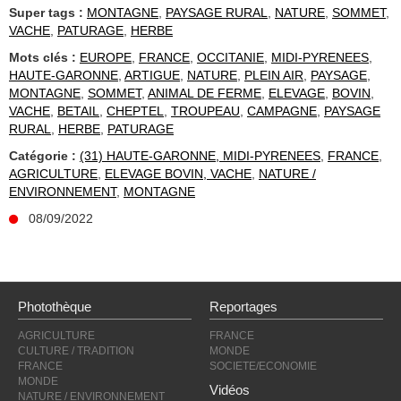
Super tags :
MONTAGNE
,
PAYSAGE RURAL
,
NATURE
,
SOMMET
,
VACHE
,
PATURAGE
,
HERBE
Mots clés :
EUROPE
,
FRANCE
,
OCCITANIE
,
MIDI-PYRENEES
,
HAUTE-GARONNE
,
ARTIGUE
,
NATURE
,
PLEIN AIR
,
PAYSAGE
,
MONTAGNE
,
SOMMET
,
ANIMAL DE FERME
,
ELEVAGE
,
BOVIN
,
VACHE
,
BETAIL
,
CHEPTEL
,
TROUPEAU
,
CAMPAGNE
,
PAYSAGE
RURAL
,
HERBE
,
PATURAGE
Catégorie :
(31) HAUTE-GARONNE, MIDI-PYRENEES
,
FRANCE
,
AGRICULTURE
,
ELEVAGE BOVIN, VACHE
,
NATURE /
ENVIRONNEMENT
,
MONTAGNE
08/09/2022
Photothèque
Reportages
AGRICULTURE
FRANCE
CULTURE / TRADITION
MONDE
FRANCE
SOCIETE/ECONOMIE
MONDE
Vidéos
NATURE / ENVIRONNEMENT