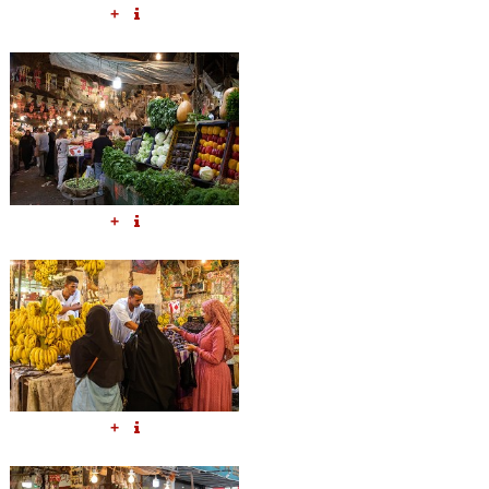
+
+
+