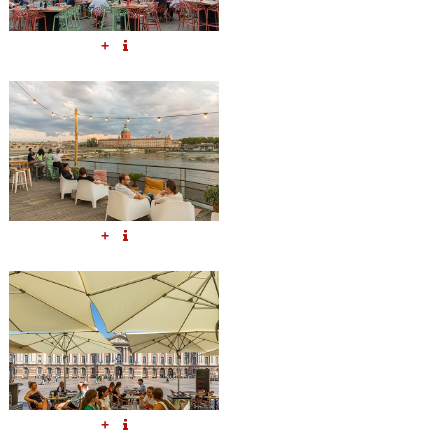
+
+
+