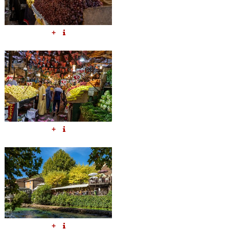
+
+
+