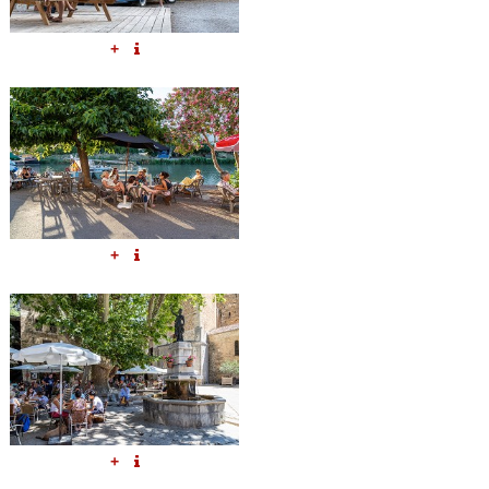
+
+
+