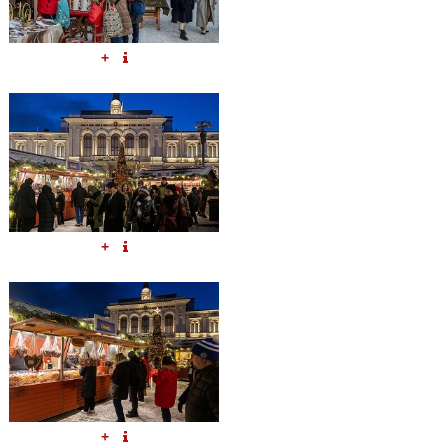
+
+
+