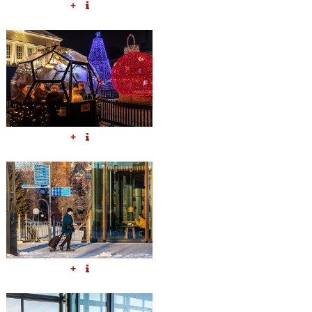
+
+
+