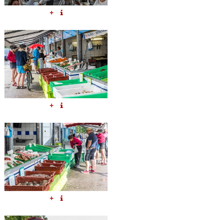
+
+
+