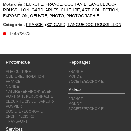
Mots clés :
EUROPE
,
FRANCE
,
OCCITANIE
,
LANGUEDOC-
ROUSSILLON
,
GARD
,
ARLES
,
CULTURE
,
ART
,
COLLECTION
,
EXPOSITION
,
OEUVRE
,
PHOTO
,
PHOTOGRAPHIE
Catégorie :
FRANCE
,
(30) GARD, LANGUEDOC-ROUSSILLON
14/07/2023
Photothèque
Reportages
AGRICULTURE
FRANCE
CULTURE / TRADITION
MONDE
FRANCE
SOCIETE/ECONOMIE
MONDE
Vidéos
NATURE / ENVIRONNEMENT
PORTRAIT / PERSONNALITE
FRANCE
SECURITE CIVILE / SAPEUR-
MONDE
POMPIER
SOCIETE/ECONOMIE
SOCIETE / ECONOMIE
SPORT / LOISIRS
TRANSPORT
Services