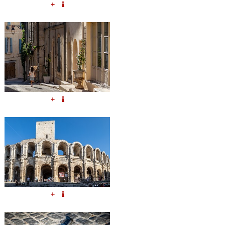
+
+
+