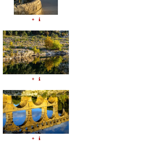
+
+
+