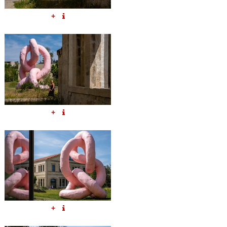
+
+
+