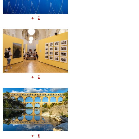
+
+
+