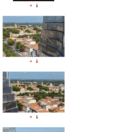
+
+
+