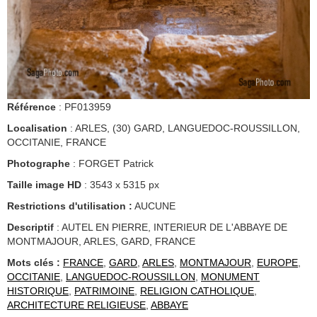
Référence
: PF013959
Localisation
: ARLES, (30) GARD, LANGUEDOC-ROUSSILLON,
OCCITANIE, FRANCE
Photographe
: FORGET Patrick
Taille image HD
: 3543 x 5315 px
Restrictions d'utilisation :
AUCUNE
Descriptif
: AUTEL EN PIERRE, INTERIEUR DE L'ABBAYE DE
MONTMAJOUR, ARLES, GARD, FRANCE
Mots clés :
FRANCE
,
GARD
,
ARLES
,
MONTMAJOUR
,
EUROPE
,
OCCITANIE
,
LANGUEDOC-ROUSSILLON
,
MONUMENT
HISTORIQUE
,
PATRIMOINE
,
RELIGION CATHOLIQUE
,
ARCHITECTURE RELIGIEUSE
,
ABBAYE