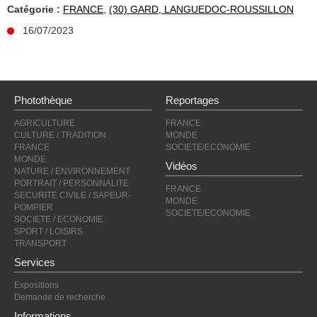
Catégorie :
FRANCE
,
(30) GARD, LANGUEDOC-ROUSSILLON
16/07/2023
Photothèque
Reportages
AGRICULTURE
FRANCE
CULTURE / TRADITION
MONDE
FRANCE
SOCIETE/ECONOMIE
MONDE
Vidéos
NATURE / ENVIRONNEMENT
PORTRAIT / PERSONNALITE
FRANCE
SECURITE CIVILE / SAPEUR-
MONDE
POMPIER
SOCIETE/ECONOMIE
SOCIETE / ECONOMIE
SPORT / LOISIRS
TRANSPORT
Services
Expositions
Demande de recherche
Informations