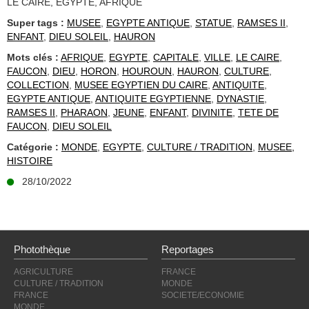
LE CAIRE, EGYPTE, AFRIQUE
Super tags :
MUSEE
,
EGYPTE ANTIQUE
,
STATUE
,
RAMSES II
,
ENFANT
,
DIEU SOLEIL
,
HAURON
Mots clés :
AFRIQUE
,
EGYPTE
,
CAPITALE
,
VILLE
,
LE CAIRE
,
FAUCON
,
DIEU
,
HORON
,
HOUROUN
,
HAURON
,
CULTURE
,
COLLECTION
,
MUSEE EGYPTIEN DU CAIRE
,
ANTIQUITE
,
EGYPTE ANTIQUE
,
ANTIQUITE EGYPTIENNE
,
DYNASTIE
,
RAMSES II
,
PHARAON
,
JEUNE
,
ENFANT
,
DIVINITE
,
TETE DE
FAUCON
,
DIEU SOLEIL
Catégorie :
MONDE
,
EGYPTE
,
CULTURE / TRADITION
,
MUSEE,
HISTOIRE
28/10/2022
Photothèque
Reportages
AGRICULTURE
FRANCE
CULTURE / TRADITION
MONDE
FRANCE
SOCIETE/ECONOMIE
MONDE