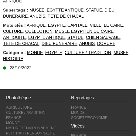
AFRIQUE
Super tags :
MUSEE
,
EGYPTE ANTIQUE
,
STATUE
,
DIEU
DUNERAIRE
,
ANUBIS
,
TETE DE CHACAL
Mots clés :
AFRIQUE
,
EGYPTE
,
CAPITALE
,
VILLE
,
LE CAIRE
,
CULTURE
,
COLLECTION
,
MUSEE EGYPTIEN DU CAIRE
,
ANTIQUITE
,
EGYPTE ANTIQUE
,
STATUE
,
CHIEN SAUVAGE
,
TETE DE CHACAL
,
DIEU FUNERAIRE
,
ANUBIS
,
DORURE
Catégorie :
MONDE
,
EGYPTE
,
CULTURE / TRADITION
,
MUSEE,
HISTOIRE
28/10/2022
Photothèque
Reportages
AGRICULTURE
FRANCE
CULTURE / TRADITION
MONDE
FRANCE
SOCIETE/ECONOMIE
MONDE
Vidéos
NATURE / ENVIRONNEMENT
PORTRAIT / PERSONNALITE
FRANCE