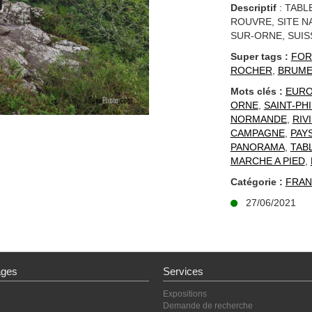
Descriptif
: TABL
ROUVRE, SITE N
SUR-ORNE, SUI
Super tags :
FOR
ROCHER
,
BRUM
Mots clés :
EUR
ORNE
,
SAINT-PH
NORMANDE
,
RIV
CAMPAGNE
,
PAY
PANORAMA
,
TAB
MARCHE A PIED
,
Catégorie :
FRAN
27/06/2021
ages
Services
Expositions
Demande de recherche