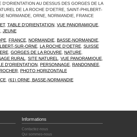
E D'ORIENTATION AU DESSUS DES GORGES DE LA
ATUREL DE LA ROCHE D’OETRE, SAINT-PHILBERT-
SSE NORMANDE, ORNE, NORMANDIE, FRANCE
ET
,
TABLE D'ORIENTATION
,
VUE PANORAMIQUE
,
E
,
JEUNE
OPE
,
FRANCE
,
NORMANDIE
,
BASSE-NORMANDIE
,
ILBERT-SUR-ORNE
,
LA ROCHE D’OETRE
,
SUISSE
IERE
,
GORGES DE LA ROUVRE
,
NATURE
,
SAGE RURAL
,
SITE NATUREL
,
VUE PANORAMIQUE
,
LE D'ORIENTATION
,
PERSONNAGE
,
RANDONNEE
,
ROCHER
,
PHOTO HORIZONTALE
CE
,
(61) ORNE, BASSE-NORMANDIE
Informations
Contactez-nous
Qui sommes-nous