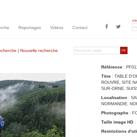
s'i
rche
Reportages
Vidéos
Contact
recherche
|
Nouvelle recherche
OK
Référence
: PF01
Titre
: TABLE D'
ROUVRE, SITE N
SUR-ORNE, SUI
Localisation
: SA
NORMANDIE, NO
Photographe
: F
Taille image HD
:
Restrictions d'uti