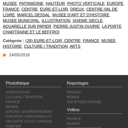
MUSEE
,
PATRIMOINE
,
HAUTEUR
,
PHOTO VERTICALE
,
EUROPE
,
FRANCE
,
CENTRE
,
EURE-ET-LOIR
,
DREUX
,
CENTRE-VAL DE
LOIRE
,
MARCEL DESSAL
,
MUSEE D'ART ET D'HISTOIRE
,
MUSEE MUNICIPAL
,
ILLUSTRATION
,
XIXEME SIECLE
,
AQUARELLE SUR PAPIER
,
PIERRE-JUSTIN OUVRIE
,
LA PORTE
CHARTRAINE ET LE BEFFROI
Catégorie :
(28) EURE-ET-LOIR, CENTRE
,
FRANCE
,
MUSEE,
HISTOIRE
,
CULTURE / TRADITION
,
ARTS
24/05/2018
Photothèque
Reportages
AGRICULTURE
FRANCE
CULTURE / TRADITION
MONDE
FRANCE
SOCIETE/ECONOMIE
MONDE
Vidéos
NATURE / ENVIRONNEMENT
PORTRAIT / PERSONNALITE
FRANCE
SECURITE CIVILE / SAPEUR-
MONDE
POMPIER