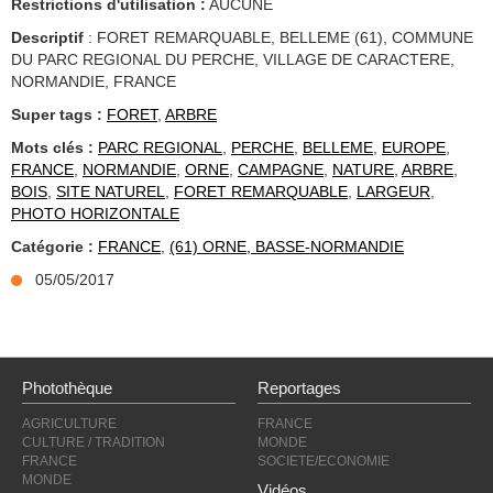
Restrictions d'utilisation :
AUCUNE
Descriptif
: FORET REMARQUABLE, BELLEME (61), COMMUNE
DU PARC REGIONAL DU PERCHE, VILLAGE DE CARACTERE,
NORMANDIE, FRANCE
Super tags :
FORET
,
ARBRE
Mots clés :
PARC REGIONAL
,
PERCHE
,
BELLEME
,
EUROPE
,
FRANCE
,
NORMANDIE
,
ORNE
,
CAMPAGNE
,
NATURE
,
ARBRE
,
BOIS
,
SITE NATUREL
,
FORET REMARQUABLE
,
LARGEUR
,
PHOTO HORIZONTALE
Catégorie :
FRANCE
,
(61) ORNE, BASSE-NORMANDIE
05/05/2017
Photothèque
Reportages
AGRICULTURE
FRANCE
CULTURE / TRADITION
MONDE
FRANCE
SOCIETE/ECONOMIE
MONDE
Vidéos