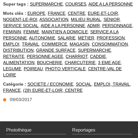
Super tags :
SUPERMARCHE
,
COURSES
,
AIDE A LA PERSONNE
Mots clés :
EUROPE
,
FRANCE
,
CENTRE
,
EURE-ET-LOIR
,
NOGENT-LE-ROI
,
ASSOCIATION
,
MILIEU RURAL
,
SENIOR
,
SERVICE SOCIAL
,
AIDE A LA PERSONNE
,
ADMR
,
PERSONNAGE
,
FEMININ
,
FEMME
,
MAINTIEN A DOMICILE
,
SERVICE A LA
PERSONNE
,
AUTONOMIE
,
SALARIE
,
METIER
,
PROFESSION
,
EMPLOI
,
TRAVAIL
,
COMMERCE
,
MAGASIN
,
CONSOMMATION
,
DISTRIBUTION
,
GRANDE SURFACE
,
SUPERMARCHE
,
RETRAITE
,
PERSONNE AGEE
,
CHARRIOT
,
CADDIE
,
ALIMENTATION
,
BOUCHERIE
,
CHARCUTERIE
,
3 EME AGE
,
LEGUME
,
POIREAU
,
PHOTO VERTICALE
,
CENTRE-VAL DE
LOIRE
Catégorie :
SOCIETE / ECONOMIE
,
SOCIAL
,
EMPLOI, TRAVAIL
,
FRANCE
,
(28) EURE-ET-LOIR, CENTRE
09/03/2017
Photothèque
Reportages