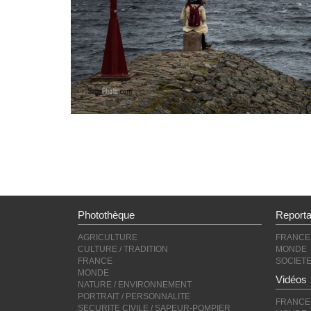
Photothèque
Report
AGRICULTURE
FRANCE
CULTURE / TRADITION
MONDE
FRANCE
SOCIET
MONDE
Vidéos
NATURE / ENVIRONNEMENT
PORTRAIT / PERSONNALITE
FRANCE
SECURITE CIVILE / SAPEUR-POMPIER