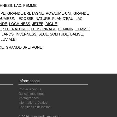
HNESS
,
LAC
,
FEMME
OPE
,
GRANDE-BRETAGNE
,
ROYAUME-UNI
,
GRANDE
AUME UNI
,
ECOSSE
,
NATURE
,
PLAN D'EAU
,
LAC
,
NDE
,
LOCH NESS
,
JETEE
,
DIGUE
,
T
,
SITE NATUREL
,
PERSONNAGE
,
FEMININ
,
FEMME
,
HLANDS
,
INVERNESS
,
SEUL
,
SOLITUDE
,
BALISE
,
FLUVIALE
DE
,
GRANDE-BRETAGNE
Informations
Contactez-nous
Qui sommes-nous
Photographes
Informations légales
Conditions d'utilisation
© 2026 - tous droits réservés