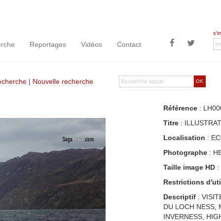
s'i
rche
Reportages
Vidéos
Contact
recherche
|
Nouvelle recherche
OK
Référence
: LH00
Titre
: ILLUSTRA
Localisation
: E
Photographe
: H
Taille image HD
:
Restrictions d'uti
Descriptif
: VISI
DU LOCH NESS, 
INVERNESS, HIG