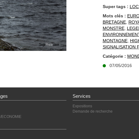
Super tags :
LOC
Mots clés :
EUR
BRETAGNE
,
ROY
MONSTRE
,
LEGE
ENVIRONNEMEN
MONTAGNE
,
HIG
SIGNALISATION 
Catégorie :
MON
07/05/2016
ages
Services
Expositions
Demande de recherche
E/ECONOMIE