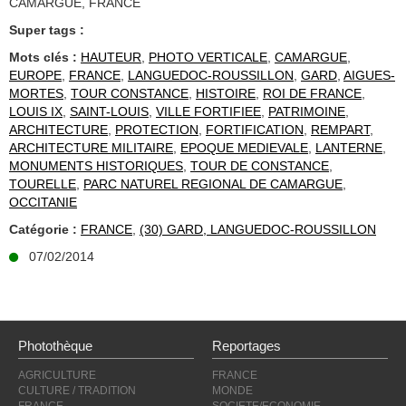
CAMARGUE, FRANCE
Super tags :
Mots clés :
HAUTEUR
,
PHOTO VERTICALE
,
CAMARGUE
,
EUROPE
,
FRANCE
,
LANGUEDOC-ROUSSILLON
,
GARD
,
AIGUES-
MORTES
,
TOUR CONSTANCE
,
HISTOIRE
,
ROI DE FRANCE
,
LOUIS IX
,
SAINT-LOUIS
,
VILLE FORTIFIEE
,
PATRIMOINE
,
ARCHITECTURE
,
PROTECTION
,
FORTIFICATION
,
REMPART
,
ARCHITECTURE MILITAIRE
,
EPOQUE MEDIEVALE
,
LANTERNE
,
MONUMENTS HISTORIQUES
,
TOUR DE CONSTANCE
,
TOURELLE
,
PARC NATUREL REGIONAL DE CAMARGUE
,
OCCITANIE
Catégorie :
FRANCE
,
(30) GARD, LANGUEDOC-ROUSSILLON
07/02/2014
Photothèque
Reportages
AGRICULTURE
FRANCE
CULTURE / TRADITION
MONDE