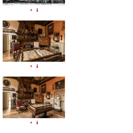
+
+
+