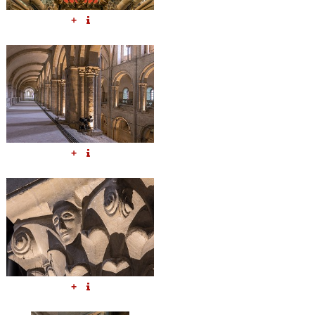
+
+
+