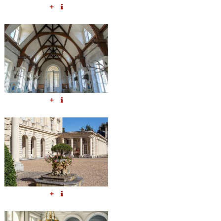
+
+
+