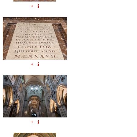
+
+
+