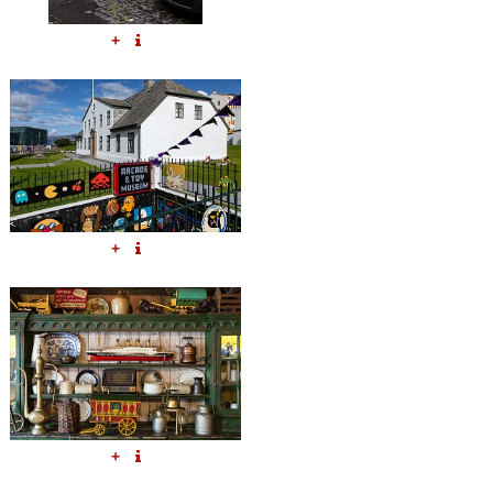
+
+
+