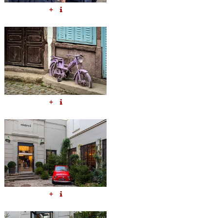
+
+
+