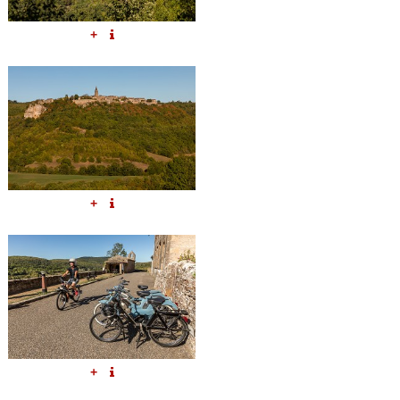
+
+
+