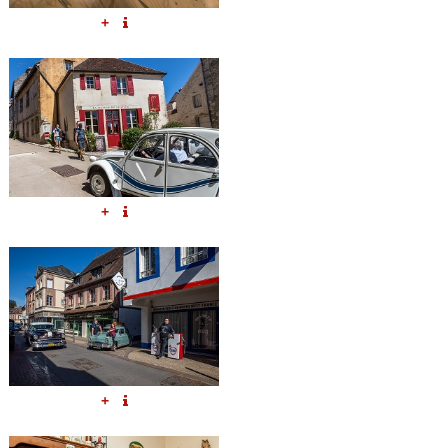
+
+
+