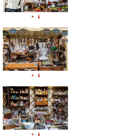
+
+
+