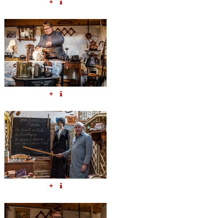
+
+
+