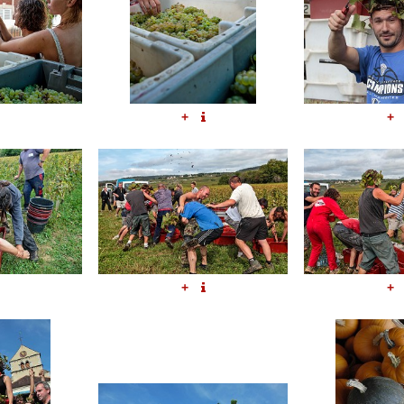
+
+
+
+