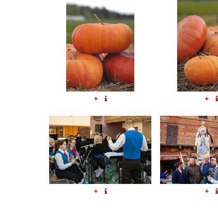
+
+
+
+