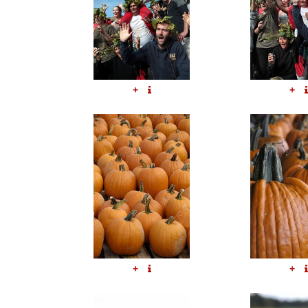
+
+
+
+