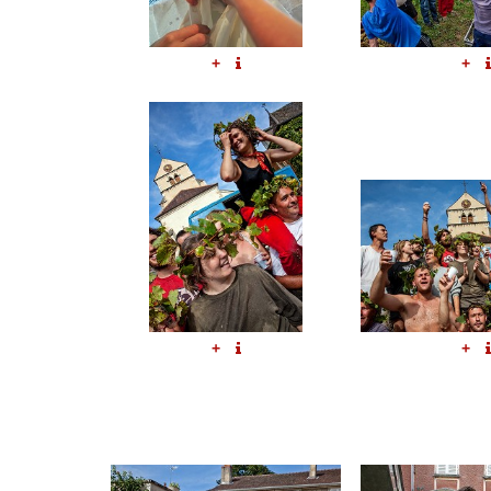
+
+
+
+