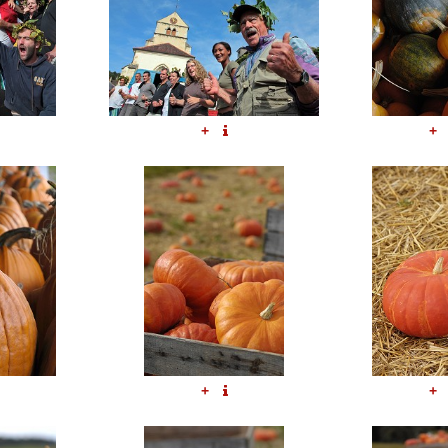
+
+
+
+