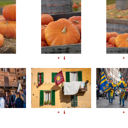
+
+
+
+