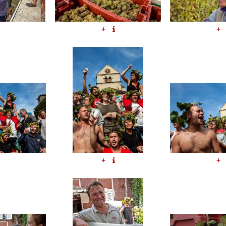
+
+
+
+