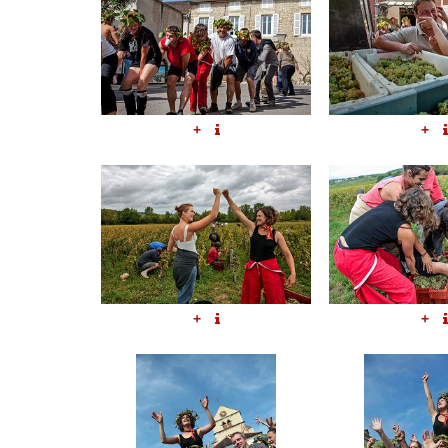
+
+
+
+