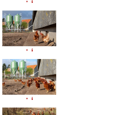
+
+
+