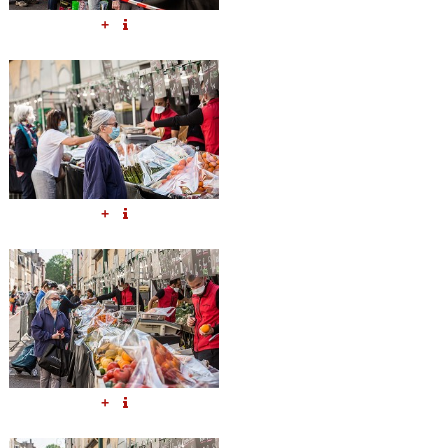
+
+
+