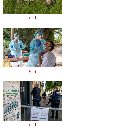
+
+
+