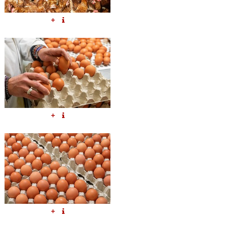
+
+
+