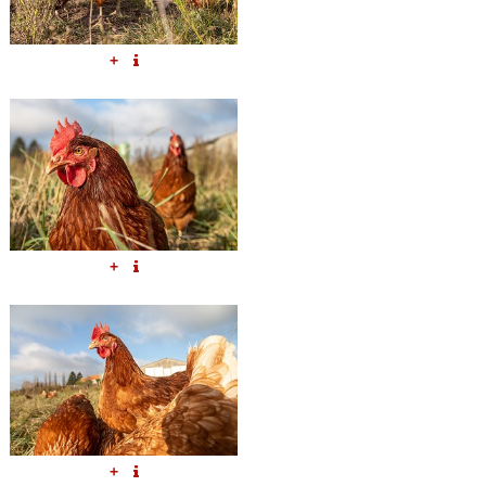
+
+
+