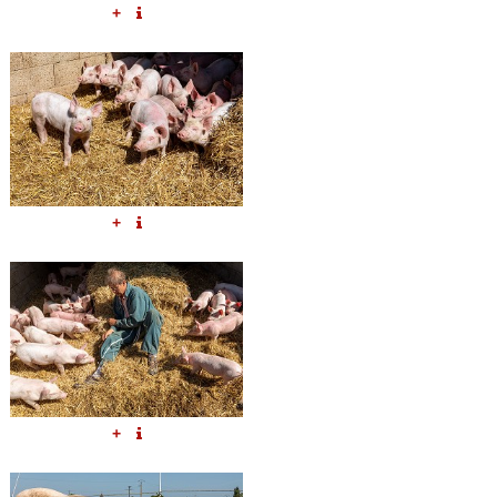
+
+
+