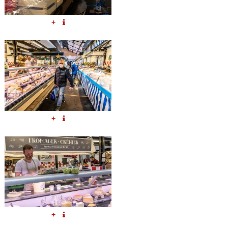
+
+
+