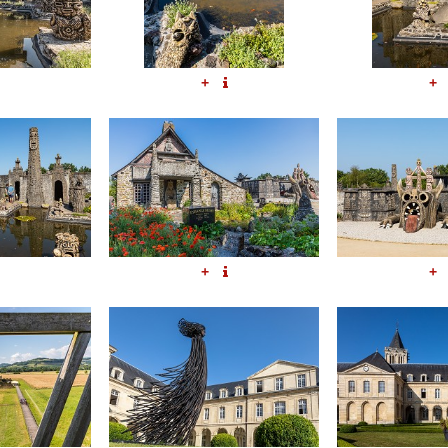
+
+
+
+