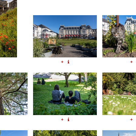
+
+
+
+