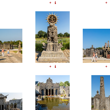
+
+
+
+