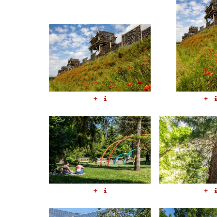
+
+
+
+