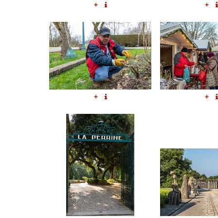
+
+
+
+