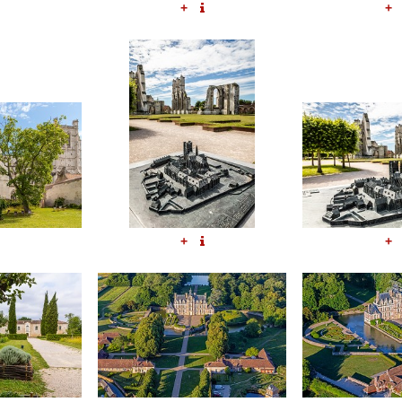
+
+
+
+