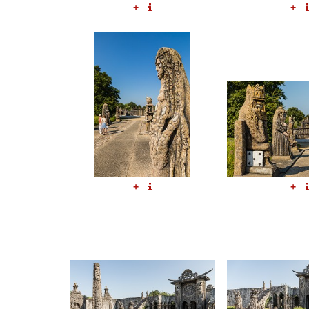
+
+
+
+