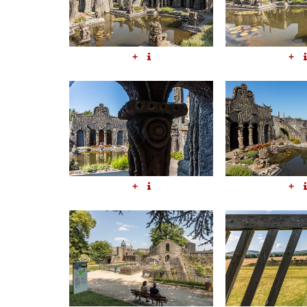
+
+
+
+