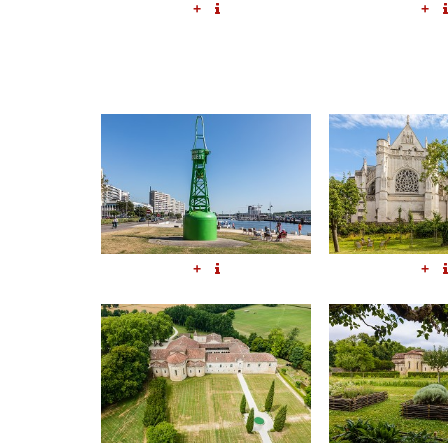
+
+
+
+