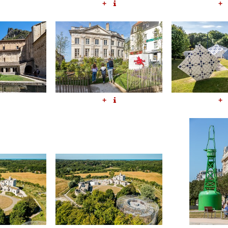
+
+
+
+