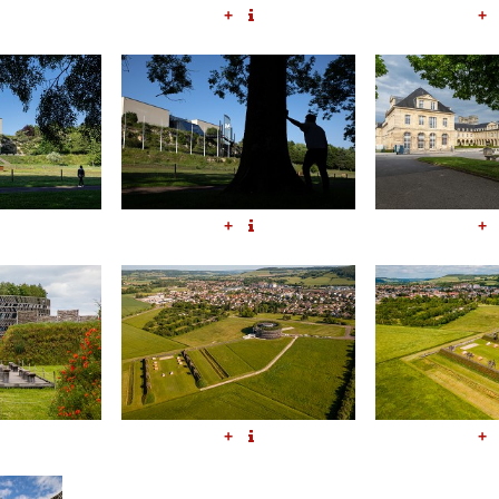
+
+
+
+
+
+