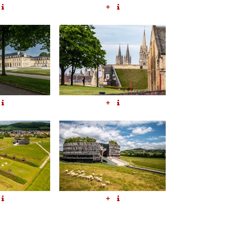
+
+
+