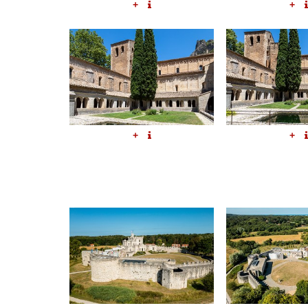
+
+
+
+