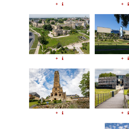
+
+
+
+
+
+