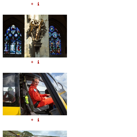
+
+
+