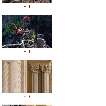
+
+
+