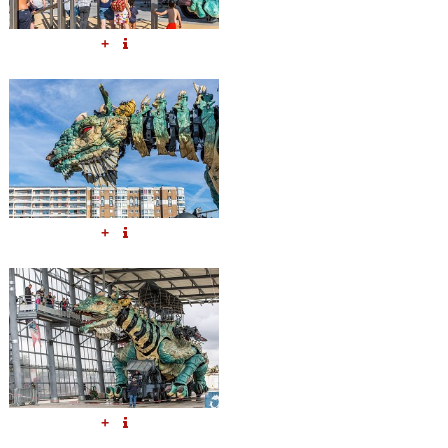
+
+
+