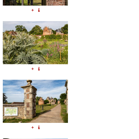
+
+
+