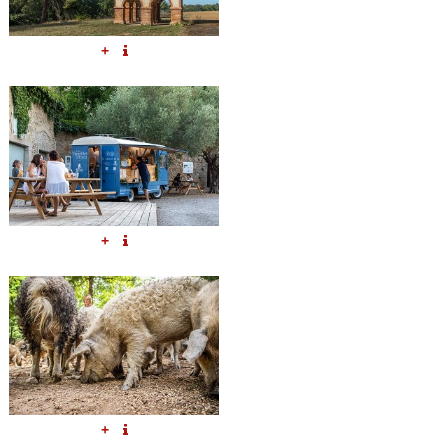
+
+
+