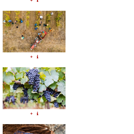
+
+
+