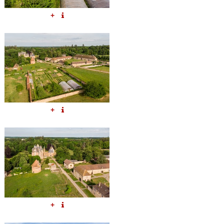
+
+
+