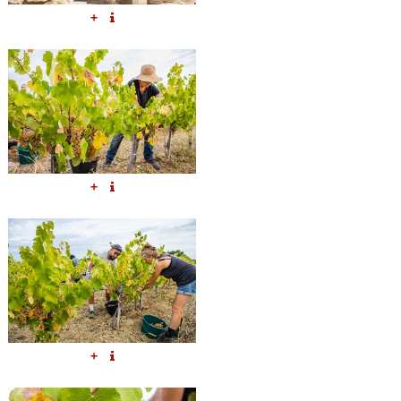
+
+
+