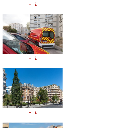
+
+
+