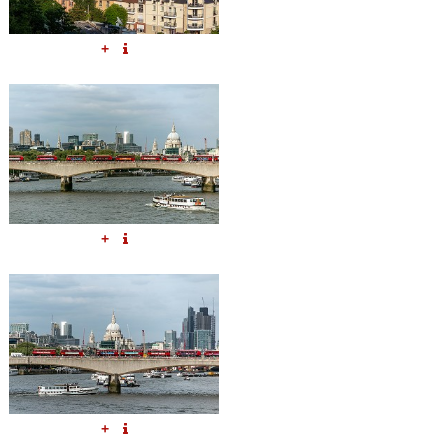
+
+
+