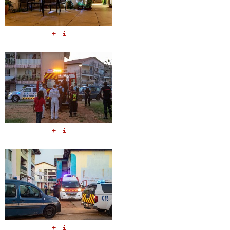
+
+
+