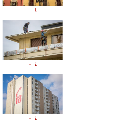
+
+
+