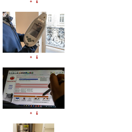
+
+
+