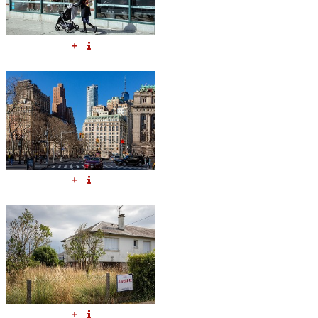
+
+
+