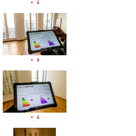
+
+
+