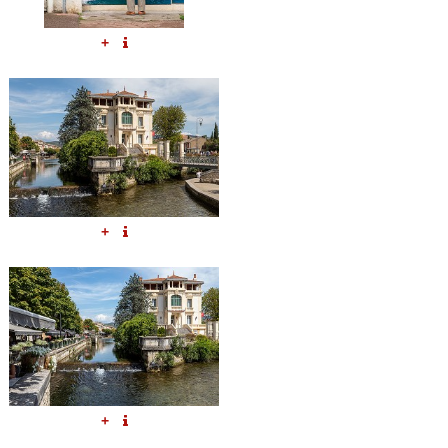
+
+
+