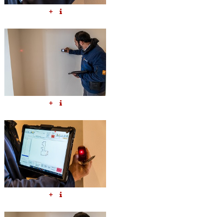
+
+
+