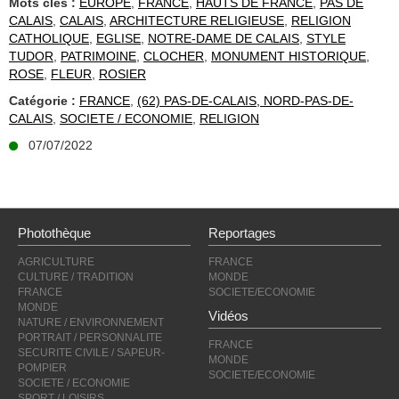
Mots clés :
EUROPE
,
FRANCE
,
HAUTS DE FRANCE
,
PAS DE
CALAIS
,
CALAIS
,
ARCHITECTURE RELIGIEUSE
,
RELIGION
CATHOLIQUE
,
EGLISE
,
NOTRE-DAME DE CALAIS
,
STYLE
TUDOR
,
PATRIMOINE
,
CLOCHER
,
MONUMENT HISTORIQUE
,
ROSE
,
FLEUR
,
ROSIER
Catégorie :
FRANCE
,
(62) PAS-DE-CALAIS, NORD-PAS-DE-
CALAIS
,
SOCIETE / ECONOMIE
,
RELIGION
07/07/2022
Photothèque
Reportages
AGRICULTURE
FRANCE
CULTURE / TRADITION
MONDE
FRANCE
SOCIETE/ECONOMIE
MONDE
Vidéos
NATURE / ENVIRONNEMENT
PORTRAIT / PERSONNALITE
FRANCE
SECURITE CIVILE / SAPEUR-
MONDE
POMPIER
SOCIETE/ECONOMIE
SOCIETE / ECONOMIE
SPORT / LOISIRS