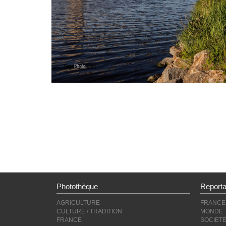
Photothèque
Report
AGRICULTURE
FRANCE
CULTURE / TRADITION
MONDE
FRANCE
SOCIET