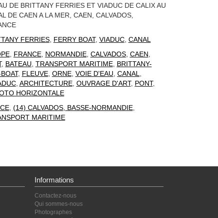
AU DE BRITTANY FERRIES ET VIADUC DE CALIX AU
L DE CAEN A LA MER, CAEN, CALVADOS,
ANCE
TTANY FERRIES
,
FERRY BOAT
,
VIADUC
,
CANAL
OPE
,
FRANCE
,
NORMANDIE
,
CALVADOS
,
CAEN
,
T
,
BATEAU
,
TRANSPORT MARITIME
,
BRITTANY-
-BOAT
,
FLEUVE
,
ORNE
,
VOIE D'EAU
,
CANAL
,
ADUC
,
ARCHITECTURE
,
OUVRAGE D'ART
,
PONT
,
OTO HORIZONTALE
CE
,
(14) CALVADOS, BASSE-NORMANDIE
,
ANSPORT MARITIME
Informations
Contactez-nous
Qui sommes-nous
Photographes