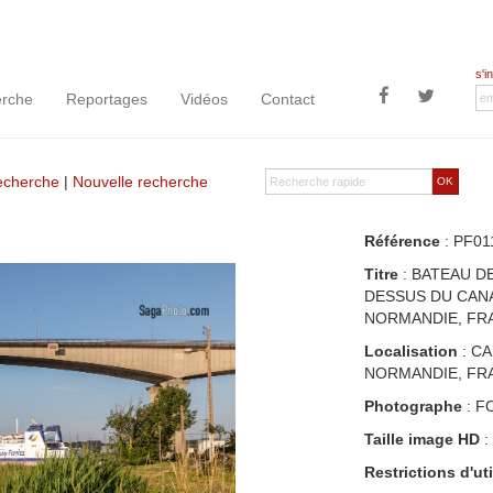
s'i
rche
Reportages
Vidéos
Contact
recherche
|
Nouvelle recherche
OK
Référence
: PF01
Titre
: BATEAU DE
DESSUS DU CANA
NORMANDIE, FR
Localisation
: CA
NORMANDIE, FR
Photographe
: F
Taille image HD
:
Restrictions d'uti