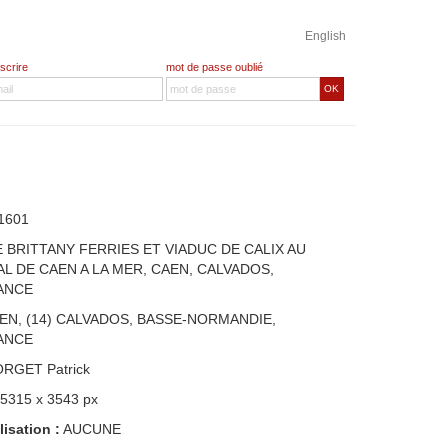
English
nscrire
mot de passe oublié
OK
1601
 BRITTANY FERRIES ET VIADUC DE CALIX AU
L DE CAEN A LA MER, CAEN, CALVADOS,
ANCE
EN, (14) CALVADOS, BASSE-NORMANDIE,
ANCE
ORGET Patrick
 5315 x 3543 px
lisation :
AUCUNE