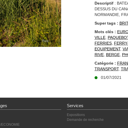
Descriptif
: BATE
DESSUS DU CANA
NORMANDIE, FR
Super tags :
BRI
Mots clés :
EUR
VILLE
,
PAQUEBO
FERRIES
,
FERRY
EQUIPEMENT
,
VI
RIVE
,
BERGE
,
PH
Catégorie :
FRAN
TRANSPORT
,
TR
01/07/2021
ages
Services
Expositions
Demande de recherche
E/ECONOMIE