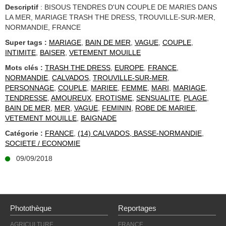
Descriptif
: BISOUS TENDRES D'UN COUPLE DE MARIES DANS
LA MER, MARIAGE TRASH THE DRESS, TROUVILLE-SUR-MER,
NORMANDIE, FRANCE
Super tags :
MARIAGE
,
BAIN DE MER
,
VAGUE
,
COUPLE
,
INTIMITE
,
BAISER
,
VETEMENT MOUILLE
Mots clés :
TRASH THE DRESS
,
EUROPE
,
FRANCE
,
NORMANDIE
,
CALVADOS
,
TROUVILLE-SUR-MER
,
PERSONNAGE
,
COUPLE
,
MARIEE
,
FEMME
,
MARI
,
MARIAGE
,
TENDRESSE
,
AMOUREUX
,
EROTISME
,
SENSUALITE
,
PLAGE
,
BAIN DE MER
,
MER
,
VAGUE
,
FEMININ
,
ROBE DE MARIEE
,
VETEMENT MOUILLE
,
BAIGNADE
Catégorie :
FRANCE
,
(14) CALVADOS, BASSE-NORMANDIE
,
SOCIETE / ECONOMIE
09/09/2018
Photothèque
Reportages
AGRICULTURE
FRANCE