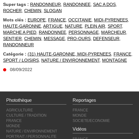
Super tags :
RANDONNEUR
,
RANDONNEE
,
SAC A DOS
,
ROCHER
,
CHEMIN
,
SLOGAN
Mots clés :
EUROPE
,
FRANCE
,
OCCITANIE
,
MIDI-PYRENEES
,
HAUTE-GARONNE
,
ARTIGUE
,
NATURE
,
PLEIN AIR
,
SPORT
,
MARCHE A PIED
,
RANDONNEE
,
PERSONNAGE
,
MARCHEUR
,
SENTIER
,
CHEMIN
,
MESSAGE
,
PRO-OURS
,
DEFENSEUR
,
RANDONNEUR
Catégorie :
(31) HAUTE-GARONNE, MIDI-PYRENEES
,
FRANCE
,
SPORT / LOISIRS
,
NATURE / ENVIRONNEMENT
,
MONTAGNE
08/09/2022
Photothèque
Reportages
AGRICULTURE
FRANCE
CULTURE / TRADITION
MONDE
FRANCE
SOCIETE/ECONOMIE
MONDE
Vidéos
NATURE / ENVIRONNEMENT
PORTRAIT / PERSONNALITE