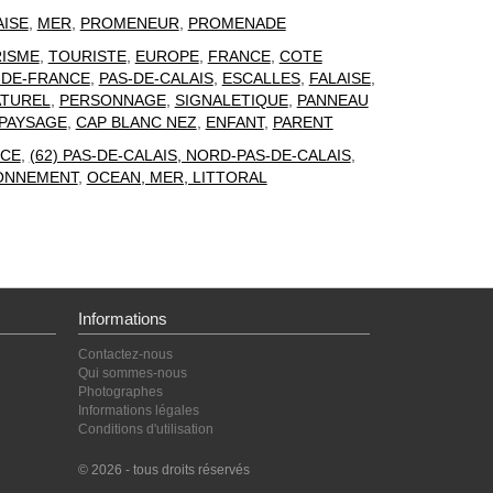
AISE
,
MER
,
PROMENEUR
,
PROMENADE
ISME
,
TOURISTE
,
EUROPE
,
FRANCE
,
COTE
-DE-FRANCE
,
PAS-DE-CALAIS
,
ESCALLES
,
FALAISE
,
ATUREL
,
PERSONNAGE
,
SIGNALETIQUE
,
PANNEAU
PAYSAGE
,
CAP BLANC NEZ
,
ENFANT
,
PARENT
CE
,
(62) PAS-DE-CALAIS, NORD-PAS-DE-CALAIS
,
RONNEMENT
,
OCEAN, MER, LITTORAL
Informations
Contactez-nous
Qui sommes-nous
Photographes
Informations légales
Conditions d'utilisation
© 2026 - tous droits réservés