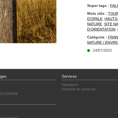
Super tags :
FAL
Mots clés :
TOUR
D'OPALE
,
HAUTS
NATURE
,
SITE N
D'ORIENTATION
,
Catégorie :
FRAN
NATURE / ENVI
24/07/2022
ages
Services
Expositions
Demande de recherche
E/ECONOMIE