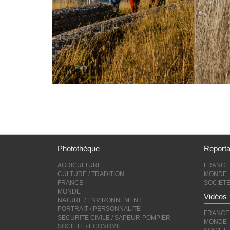
Photothèque
Report
AGRICULTURE
FRANCE
CULTURE / TRADITION
MONDE
FRANCE
SOCIET
MONDE
Vidéos
NATURE / ENVIRONNEMENT
PORTRAIT / PERSONNALITE
FRANCE
SECURITE CIVILE / SAPEUR-POMPIER
MONDE
SOCIETE / ECONOMIE