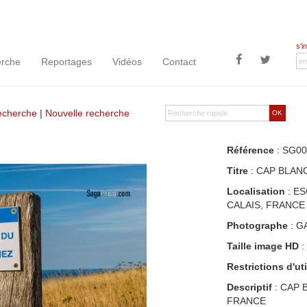
s'i
rche
Reportages
Vidéos
Contact
recherche
|
Nouvelle recherche
OK
Référence
: SG00
Titre
: CAP BLANC
Localisation
: ES
CALAIS, FRANCE
Photographe
: G
Taille image HD
:
Restrictions d'uti
Descriptif
: CAP 
FRANCE