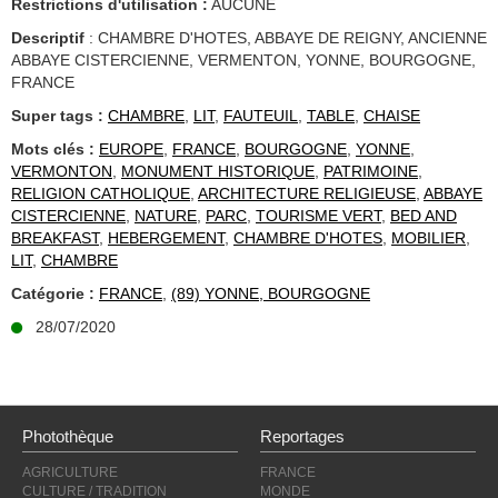
Restrictions d'utilisation :
AUCUNE
Descriptif
: CHAMBRE D'HOTES, ABBAYE DE REIGNY, ANCIENNE
ABBAYE CISTERCIENNE, VERMENTON, YONNE, BOURGOGNE,
FRANCE
Super tags :
CHAMBRE
,
LIT
,
FAUTEUIL
,
TABLE
,
CHAISE
Mots clés :
EUROPE
,
FRANCE
,
BOURGOGNE
,
YONNE
,
VERMONTON
,
MONUMENT HISTORIQUE
,
PATRIMOINE
,
RELIGION CATHOLIQUE
,
ARCHITECTURE RELIGIEUSE
,
ABBAYE
CISTERCIENNE
,
NATURE
,
PARC
,
TOURISME VERT
,
BED AND
BREAKFAST
,
HEBERGEMENT
,
CHAMBRE D'HOTES
,
MOBILIER
,
LIT
,
CHAMBRE
Catégorie :
FRANCE
,
(89) YONNE, BOURGOGNE
28/07/2020
Photothèque
Reportages
AGRICULTURE
FRANCE
CULTURE / TRADITION
MONDE