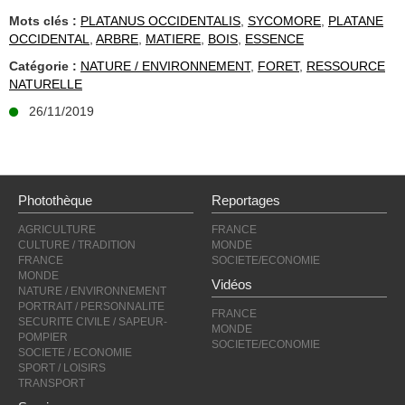
Mots clés :
PLATANUS OCCIDENTALIS
,
SYCOMORE
,
PLATANE
OCCIDENTAL
,
ARBRE
,
MATIERE
,
BOIS
,
ESSENCE
Catégorie :
NATURE / ENVIRONNEMENT
,
FORET
,
RESSOURCE
NATURELLE
26/11/2019
Photothèque
Reportages
AGRICULTURE
FRANCE
CULTURE / TRADITION
MONDE
FRANCE
SOCIETE/ECONOMIE
MONDE
Vidéos
NATURE / ENVIRONNEMENT
PORTRAIT / PERSONNALITE
FRANCE
SECURITE CIVILE / SAPEUR-
MONDE
POMPIER
SOCIETE/ECONOMIE
SOCIETE / ECONOMIE
SPORT / LOISIRS
TRANSPORT