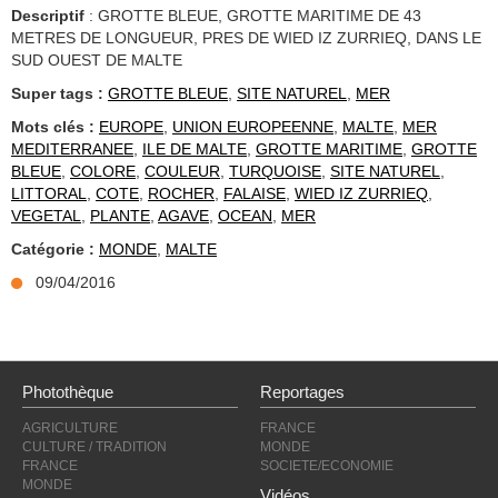
Descriptif
: GROTTE BLEUE, GROTTE MARITIME DE 43
METRES DE LONGUEUR, PRES DE WIED IZ ZURRIEQ, DANS LE
SUD OUEST DE MALTE
Super tags :
GROTTE BLEUE
,
SITE NATUREL
,
MER
Mots clés :
EUROPE
,
UNION EUROPEENNE
,
MALTE
,
MER
MEDITERRANEE
,
ILE DE MALTE
,
GROTTE MARITIME
,
GROTTE
BLEUE
,
COLORE
,
COULEUR
,
TURQUOISE
,
SITE NATUREL
,
LITTORAL
,
COTE
,
ROCHER
,
FALAISE
,
WIED IZ ZURRIEQ
,
VEGETAL
,
PLANTE
,
AGAVE
,
OCEAN
,
MER
Catégorie :
MONDE
,
MALTE
09/04/2016
Photothèque
Reportages
AGRICULTURE
FRANCE
CULTURE / TRADITION
MONDE
FRANCE
SOCIETE/ECONOMIE
MONDE
Vidéos